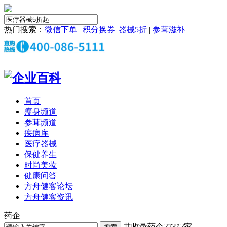
热门搜索：
微信下单
|
积分换券
|
器械5折
|
参茸滋补
首页
瘦身频道
参茸频道
疾病库
医疗器械
保健养生
时尚美妆
健康问答
方舟健客论坛
方舟健客资讯
药企
共收录药企
27312
家