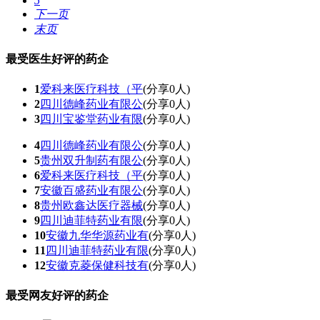
5
下一页
末页
最受医生好评的药企
1
爱科来医疗科技（平
(分享
0
人)
2
四川德峰药业有限公
(分享
0
人)
3
四川宝鉴堂药业有限
(分享
0
人)
4
四川德峰药业有限公
(分享
0
人)
5
贵州双升制药有限公
(分享
0
人)
6
爱科来医疗科技（平
(分享
0
人)
7
安徽百盛药业有限公
(分享
0
人)
8
贵州欧鑫达医疗器械
(分享
0
人)
9
四川迪菲特药业有限
(分享
0
人)
10
安徽九华华源药业有
(分享
0
人)
11
四川迪菲特药业有限
(分享
0
人)
12
安徽克菱保健科技有
(分享
0
人)
最受网友好评的药企