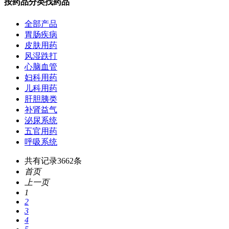
按药品分类找药品
全部产品
胃肠疾病
皮肤用药
风湿跌打
心脑血管
妇科用药
儿科用药
肝胆胰类
补肾益气
泌尿系统
五官用药
呼吸系统
共有记录
3662
条
首页
上一页
1
2
3
4