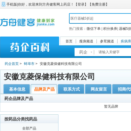
手机版
|
你好，欢迎来到方舟健客网上药店！【
登录
】【
免费注册
】
热门搜索：
微信下单
|
积分换券
|
器械5
首页
瘦身频道
参茸频道
疾病
药企
药企首页
>
蚌埠市
>
安徽克菱保健科技有限公司
安徽克菱保健科技有限公司
基本信息
品牌及产品
联系方式
网友留言
招商代
药企品牌及产品
暂无品牌
按药品分类找药品
全部产品