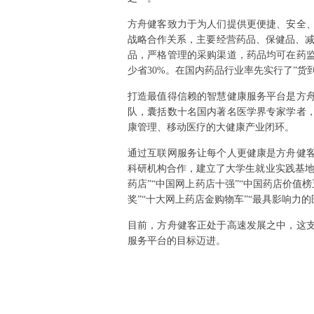
方舟健客致力于为人们提供更便捷、安全
战略合作关系，主要经营药品、保健品、减
品，严格管理的采购渠道，药品均可在药
少省30%。在国内药品行业率先实行了”货
打造最值得信赖的智慧健康服务平台是方
队，囊括数十名国内著名医学界专家学者
康管理、移动医疗的大健康产业闭环。
通过互联网服务让每个人更健康是方舟健
科研机构合作，建立了大学生就业实践基地
药店”“中国网上药店十强”“中国药店价值
奖”“十大网上药店金购物车”“最具影响力
目前，方舟健客正处于高速发展之中，这
服务平台的目标迈进。