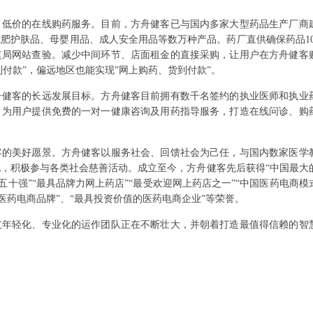
、低价的在线购药服务。目前，方舟健客已与国内多家大型药品生产厂商
肥护肤品、母婴用品、成人安全用品等数万种产品。药厂直供确保药品10
监局网站查验。减少中间环节、店面租金的直接采购，让用户在方舟健客
到付款”，偏远地区也能实现”网上购药、货到付款”。
舟健客的长远发展目标。方舟健客目前拥有数千名签约的执业医师和执业
，为用户提供免费的一对一健康咨询及用药指导服务，打造在线问诊、购
客的美好愿景。方舟健客以服务社会、回馈社会为己任，与国内数家医学
，积极参与各类社会慈善活动。成立至今，方舟健客先后获得“中国最大
榜五十强”“最具品牌力网上药店”“最受欢迎网上药店之一”“中国医药电商模
的医药电商品牌”、“最具投资价值的医药电商企业”等荣誉。
支年轻化、专业化的运作团队正在不断壮大，并朝着打造最值得信赖的智