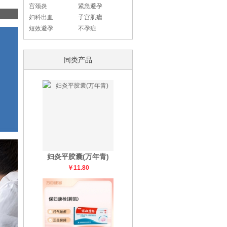
宫颈炎
紧急避孕
妇科出血
子宫肌瘤
短效避孕
不孕症
同类产品
妇炎平胶囊(万年青)
￥11.80