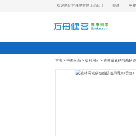
欢迎来到方舟健客网上药店！
登录
免费
首页
>
中西药品
>
妇科用药
>
克林霉素磷酸酯阴道