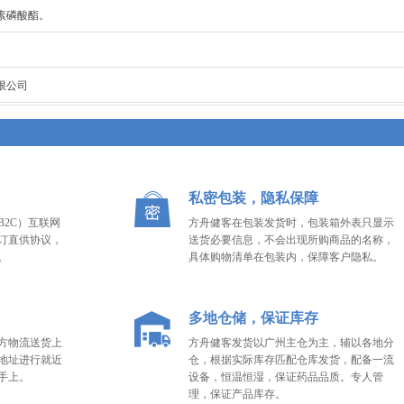
素磷酸酯。
限公司
私密包装，隐私保障
2C）互联网
方舟健客在包装发货时，包装箱外表只显示
订直供协议，
送货必要信息，不会出现所购商品的名称，
。
具体购物清单在包装内，保障客户隐私。
多地仓储，保证库存
方物流送货上
方舟健客发货以广州主仓为主，辅以各地分
地址进行就近
仓，根据实际库存匹配仓库发货，配备一流
手上。
设备，恒温恒湿，保证药品品质。专人管
理，保证产品库存。