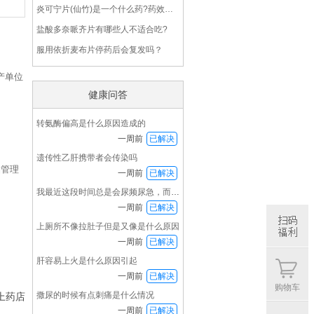
炎可宁片(仙竹)是一个什么药?药效怎么样?
盐酸多奈哌齐片有哪些人不适合吃?
服用依折麦布片停药后会复发吗？
产单位
健康问答
转氨酶偏高是什么原因造成的
一周前
已解决
遗传性乙肝携带者会传染吗
品管理
一周前
已解决
我最近这段时间总是会尿频尿急，而且下半身发冷
一周前
已解决
上厕所不像拉肚子但是又像是什么原因
一周前
已解决
肝容易上火是什么原因引起
扫码
福利
一周前
已解决
购物车
撒尿的时候有点刺痛是什么情况
上药店
一周前
已解决