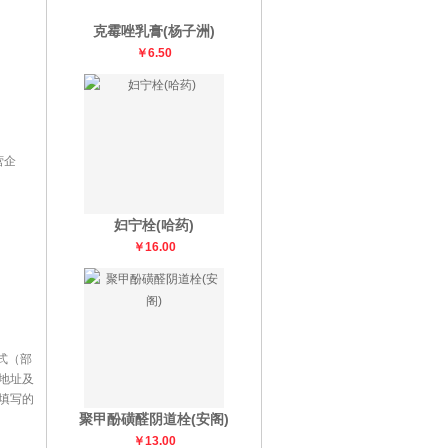
克霉唑乳膏(杨子洲)
￥6.50
营企
妇宁栓(哈药)
￥16.00
式（部
地址及
填写的
聚甲酚磺醛阴道栓(安阁)
￥13.00