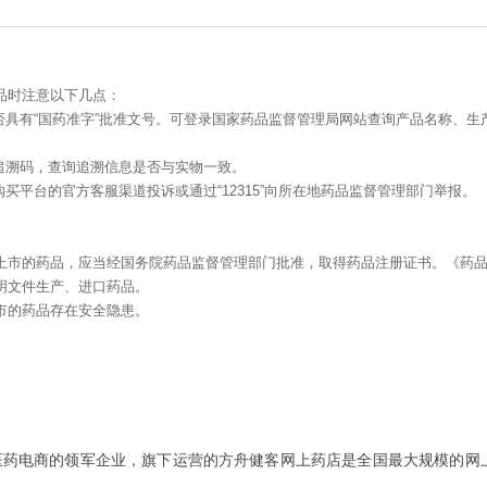
品时注意以下几点：
否具有“国药准字”批准文号。可登录国家药品监督管理局网站查询产品名称、生
追溯码，查询追溯信息是否与实物一致。
买平台的官方客服渠道投诉或通过“12315”向所在地药品监督管理部门举报。
上市的药品，应当经国务院药品监督管理部门批准，取得药品注册证书。《药
明文件生产、进口药品。
市的药品存在安全隐患。
内医药电商的领军企业，旗下运营的方舟健客网上药店是全国最大规模的网