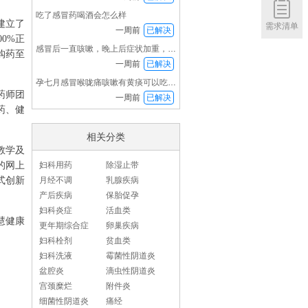
吃了感冒药喝酒会怎么样
建立了
需求清单
一周前
已解决
0%正
感冒后一直咳嗽，晚上后症状加重，喉咙特别痛也
购药至
一周前
已解决
孕七月感冒喉咙痛咳嗽有黄痰可以吃感冒药吗？
药师团
一周前
已解决
药、健
相关分类
教学及
的网上
妇科用药
除湿止带
式创新
月经不调
乳腺疾病
产后疾病
保胎促孕
妇科炎症
活血类
慧健康
更年期综合症
卵巢疾病
妇科栓剂
贫血类
妇科洗液
霉菌性阴道炎
盆腔炎
滴虫性阴道炎
宫颈糜烂
附件炎
细菌性阴道炎
痛经