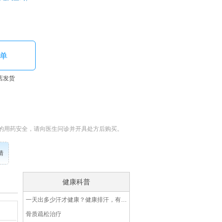
单
店发货
的用药安全，请向医生问诊并开具处方后购买。
情
健康科普
一天出多少汗才健康？健康排汗，有3类运动可多选择
骨质疏松治疗