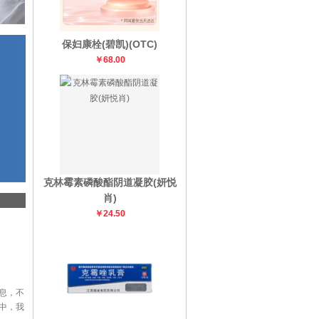
保妇康栓(碧凯)(OTC)
￥68.00
克林霉素磷酸酯阴道凝胶(妍悦
肖)
￥24.50
息，不
中，我