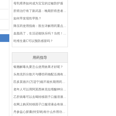
母乳喂养如何成为宝宝的过敏防护盾
肝癌治疗有了新武器：晚期肝癌患者3天恢复，7天出院
如何早发现性早熟？
降压药使用指南：医生详解用药重点，助您稳压更安心
血脂高了，生活还能快乐吗？当然！这些小窍门让你轻松享受！
吃维生素C可以预防感冒吗？
用药指导
银翘解毒丸要怎么使用效果才好呢？
头孢克肟分散片与哪些药物配伍偶有禁忌呢？
匹多莫德片(万适宁)能不能长期用药呢?
老年人可以用阿莫西林克拉维酸钾分散片(2∶1)吗？
乙肝病毒可以去喝转移因子口服溶液吗？
在网上购买转移因子口服溶液会有保障吗？
丹参益心胶囊(特安呐)有什么作用功效？