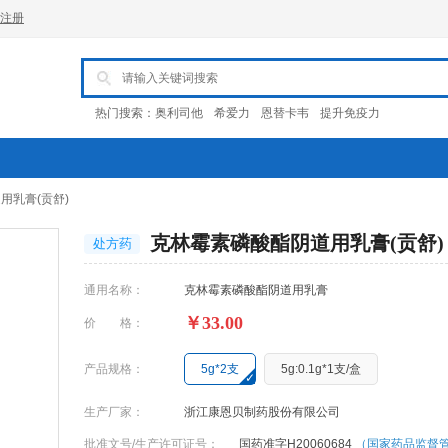
注册
热门搜索：
奥利司他
希爱力
恩替卡韦
提升免疫力
用乳膏(贡舒)
克林霉素磷酸酯阴道用乳膏(贡舒)
处方药
通用名称：
克林霉素磷酸酯阴道用乳膏
￥33.00
价 格：
产品规格：
5g*2支
5g:0.1g*1支/盒
生产厂家：
浙江康恩贝制药股份有限公司
批准文号/生产许可证号：
国药准字H20060684
（国家药品监督