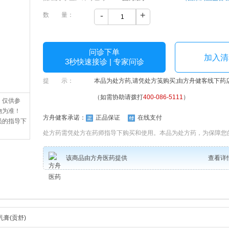
-
+
数 量：
问诊下单
加入清
3秒快速接诊 | 专家问诊
提 示：
本品为处方药,请凭处方笺购买;由方舟健客线下药
（如需协助请拨打
400-086-5111
）
，仅供参
物为准！
方舟健客承诺：
正品保证
在线支付
员的指导下
处方药需凭处方在药师指导下购买和使用。本品为处方药，为保障您
该商品由方舟医药提供
查看详
膏(贡舒)