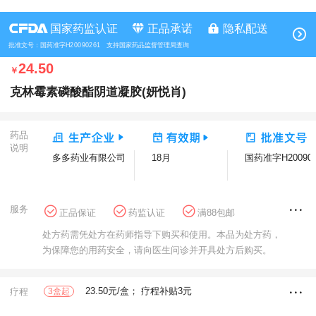
国家药监认证
正品承诺
隐私配送
批准文号：国药准字H20090261 支持国家药品监督管理局查询
24.50
￥
克林霉素磷酸酯阴道凝胶(妍悦肖)
药品
说明
多多药业有限公司
18月
国药准字H200902
服务
正品保证
药监认证
满88包邮
花呗分期
方舟健客大药房
处方药需凭处方在药师指导下购买和使用。本品为处方药，
不可用全场补贴
为保障您的用药安全，请向医生问诊并开具处方后购买。
23.50元/盒； 疗程补贴3元
疗程
3盒起