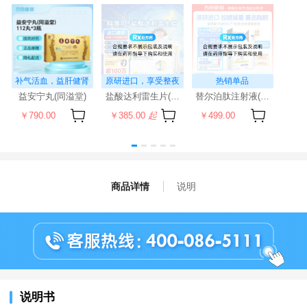
补气活血，益肝健肾
原研进口，享受整夜
热销单品
安眠
益安宁丸(同溢堂)
盐酸达利雷生片(科唯可)
替尔泊肽注射液(穆峰达)
￥790.00
￥385.00
起
￥499.00
商品详情
说明
说明书