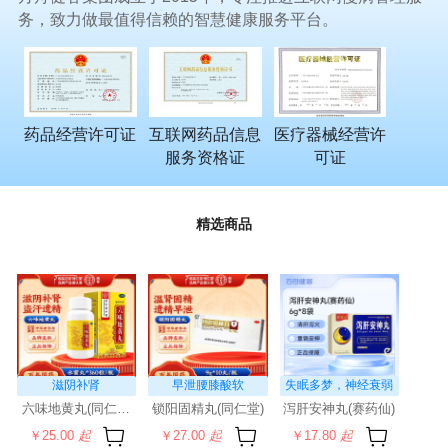
务，致力做最值得信赖的智慧健康服务平台。
药品经营许可证
互联网药品信息
医疗器械经营许
服务资格证
可证
精选商品
滋阴补肾
早泄腰膝酸软
失眠多梦，神经衰弱
六味地黄丸(同仁堂)(水蜜丸)
锁阳固精丸(同仁堂)
泻肝安神丸(赛药仙)
￥25.00
起
￥27.00
起
￥17.80
起