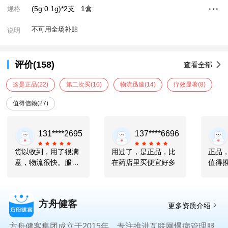
(5g:0.1g)*2支
1盒
规格
不可用全场补贴
说明
评价(158)
查看全部
这是正品
(22)
第二次买
(10)
物流迅速
(14)
疗效显著
(8)
值得信赖
(27)
131****2695
137****6696
货以收到，用了很满
用过了，是正品，比
正品
意，物流很快。服务
在药店里买便宜好多
值得
周到。
方舟健客
更多资质介绍
方舟健客集团成立于2015年，专注推进互联网慢病管理服