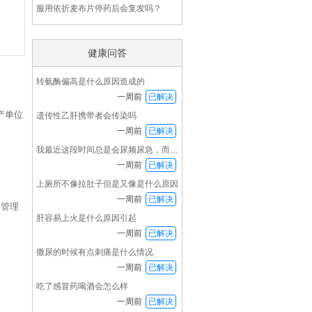
服用依折麦布片停药后会复发吗？
健康问答
转氨酶偏高是什么原因造成的
一周前
已解决
产单位
遗传性乙肝携带者会传染吗
一周前
已解决
我最近这段时间总是会尿频尿急，而且下半身发冷
一周前
已解决
上厕所不像拉肚子但是又像是什么原因
一周前
已解决
品管理
肝容易上火是什么原因引起
一周前
已解决
撒尿的时候有点刺痛是什么情况
一周前
已解决
吃了感冒药喝酒会怎么样
一周前
已解决