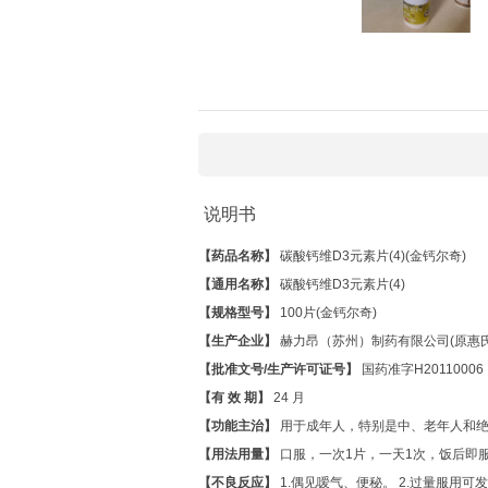
说明书
【药品名称】
碳酸钙维D3元素片(4)(金钙尔奇)
【通用名称】
碳酸钙维D3元素片(4)
【规格型号】
100片(金钙尔奇)
【生产企业】
赫力昂（苏州）制药有限公司(原惠
【批准文号/生产许可证号】
国药准字H20110006
【有 效 期】
24 月
【功能主治】
用于成年人，特别是中、老年人和绝
【用法用量】
口服，一次1片，一天1次，饭后即
【不良反应】
1.偶见嗳气、便秘。 2.过量服用