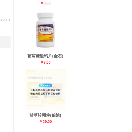
￥8.80
26.7.9
葡萄糖酸钙片(金石)
￥7.00
甘草锌颗粒(伯迪)
￥29.00