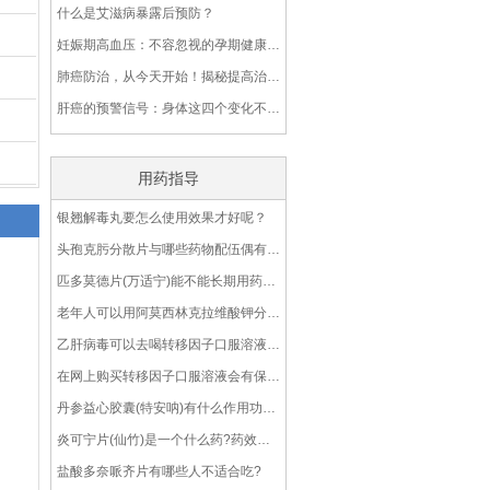
什么是艾滋病暴露后预防？
妊娠期高血压：不容忽视的孕期健康挑战
肺癌防治，从今天开始！揭秘提高治愈率的关键预防措施
肝癌的预警信号：身体这四个变化不容忽视
用药指导
银翘解毒丸要怎么使用效果才好呢？
头孢克肟分散片与哪些药物配伍偶有禁忌呢？
匹多莫德片(万适宁)能不能长期用药呢?
老年人可以用阿莫西林克拉维酸钾分散片(2∶1)吗？
乙肝病毒可以去喝转移因子口服溶液吗？
在网上购买转移因子口服溶液会有保障吗？
丹参益心胶囊(特安呐)有什么作用功效？
炎可宁片(仙竹)是一个什么药?药效怎么样?
盐酸多奈哌齐片有哪些人不适合吃?