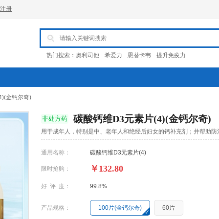
注册
热门搜索：
奥利司他
希爱力
恩替卡韦
提升免疫力
)(金钙尔奇)
碳酸钙维D3元素片(4)(金钙尔奇)
非处方药
用于成年人，特别是中、老年人和绝经后妇女的钙补充剂；并帮助防
通用名称：
碳酸钙维D3元素片(4)
￥132.80
限时抢购：
好 评 度：
99.8%
产品规格：
100片(金钙尔奇)
60片