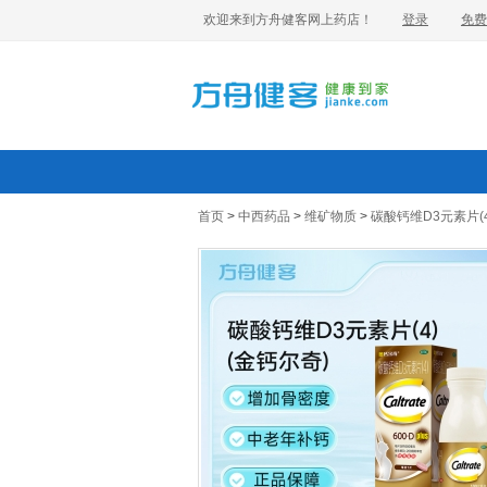
欢迎来到方舟健客网上药店！
登录
免费
首页
>
中西药品
>
维矿物质
>
碳酸钙维D3元素片(4