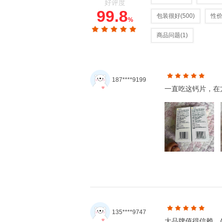
好评度
99.8
包装很好
(500)
性
%
商品问题
(1)
187****9199
一直吃这钙片，在
135****9747
大品牌值得信赖，