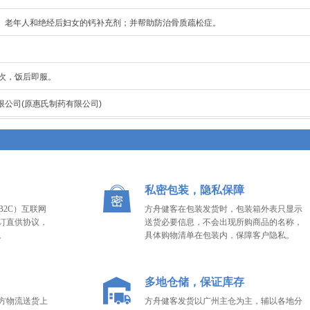
、老年人和绝经后妇女的钙补充剂；并帮助防治骨质疏松症。
1次，饭后即服。
公司(原惠氏制药有限公司)
私密包装，隐私保障
2C）互联网
方舟健客在包装发货时，包装箱外表只显示
订直供协议，
送货必要信息，不会出现所购商品的名称，
。
具体购物清单在包装内，保障客户隐私。
多地仓储，保证库存
方物流送货上
方舟健客发货以广州主仓为主，辅以各地分