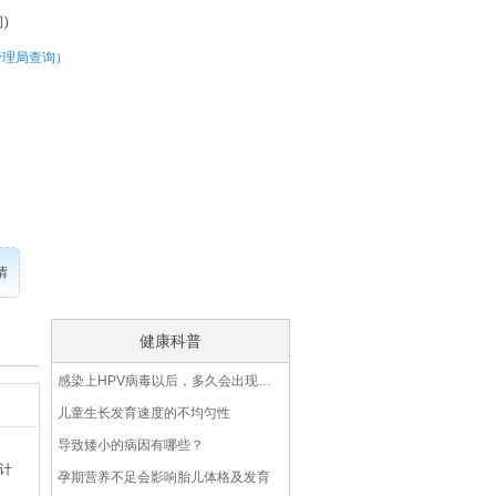
)
管理局查询）
情
健康科普
感染上HPV病毒以后，多久会出现挖空细胞？
儿童生长发育速度的不均匀性
导致矮小的病因有哪些？
锰计
孕期营养不足会影响胎儿体格及发育