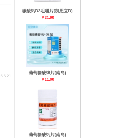
碳酸钙D3咀嚼片(凯思立D)
￥21.90
葡萄糖酸锌片(南岛)
6.6.21
￥11.00
葡萄糖酸钙片(南岛)