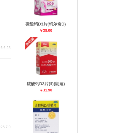
碳酸钙D3片(钙尔奇D)
￥38.00
6.6.23
碳酸钙D3片(Ⅱ)(朗迪)
￥31.90
26.7.9