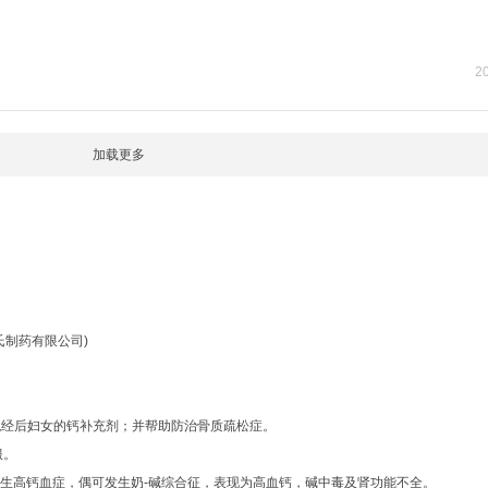
20
加载更多
氏制药有限公司)
经后妇女的钙补充剂；并帮助防治骨质疏松症。
服。
可发生高钙血症，偶可发生奶-碱综合征，表现为高血钙，碱中毒及肾功能不全。