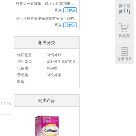
感冒后一直咳嗽，晚上后症状加重，喉咙特别痛也
一周前
已解决
孕七月感冒喉咙痛咳嗽有黄痰可以吃感冒药吗？
扫码
一周前
已解决
福利
购物车
相关分类
维矿物质
补钙补锌
需求清单
维生素类
多种维生素矿物质
电解质
补钾类
营养类
补铁补硒
叶酸
同类产品
6.6.28