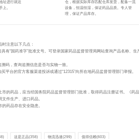
地址进行就近
仓，根据实际库存匹配仓库发货，配备一流
手上。
设备，恒温恒湿，保证药品品质。专人管
理，保证产品库存。
品时注意以下几点：
否具有“国药准字”批准文号。可登录国家药品监督管理局网站查询产品名称、生
追溯码，查询追溯信息是否与实物一致。
买平台的官方客服渠道投诉或通过“12315”向所在地药品监督管理部门举报。
上市的药品，应当经国务院药品监督管理部门批准，取得药品注册证书。《药
明文件生产、进口药品。
市的药品存在安全隐患。
38)
这是正品
(358)
物流迅速
(299)
值得信赖
(603)