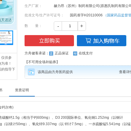
生产厂家：
赫力昂（苏州）制药有限公司(原惠氏制药有限公司
批准文号/生产许可证号：
国药准字H20110006
（国家药品监督
-
+
数 量：
方舟健客承诺：
正品保证
在线支付
，仅供参
【不可用全场补贴券】
物为准！
员的指导下
该商品由方舟医药提供
查看详
书
资质证明
金钙尔奇)
酸钙1.5g（相当于钙600mg）、D3 200国际单位、氧化铜1.252mg（以铜计
mg（以镁计50mg）、氧化锌9.337mg（以 锌计7.5mg）、一水硫酸锰5.541mg（以