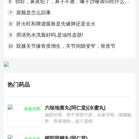
你好，鼻炎犯了，鼻子不通，嗓子沙哑请问吃什么药比较好？
6
尿频是怎么回事
7
肝火旺和脾虚腹胀是先健脾还是去火
8
用清热水洗脸好吗,是油性皮肤!
9
双膝关节缘骨质增生，关节间隙变窄，骨质节
10
热门药品
六味地黄丸(同仁堂)(水蜜丸)
非处方药
滋阴补肾。用于肾阴亏损，头晕耳鸣，腰膝酸
软，骨蒸潮热，盗汗遗精。
锁阳固精丸(同仁堂)