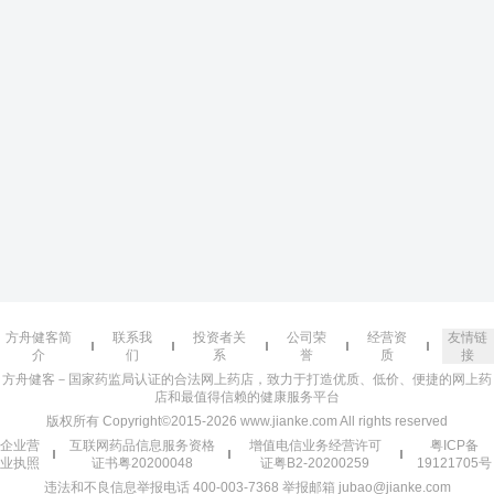
方舟健客简
联系我
投资者关
公司荣
经营资
友情链
介
们
系
誉
质
接
方舟健客－国家药监局认证的合法网上药店，致力于打造优质、低价、便捷的网上药
店和最值得信赖的健康服务平台
版权所有 Copyright©2015-2026 www.jianke.com All rights reserved
企业营
互联网药品信息服务资格
增值电信业务经营许可
粤ICP备
业执照
证书粤20200048
证粤B2-20200259
19121705号
违法和不良信息举报电话 400-003-7368 举报邮箱 jubao@jianke.com