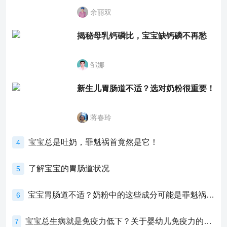
余丽双
揭秘母乳钙磷比，宝宝缺钙磷不再愁
邹娜
新生儿胃肠道不适？选对奶粉很重要！
蒋春玲
宝宝总是吐奶，罪魁祸首竟然是它！
4
了解宝宝的胃肠道状况
5
宝宝胃肠道不适？奶粉中的这些成分可能是罪魁祸首！
6
宝宝总生病就是免疫力低下？关于婴幼儿免疫力的真相，家长必须了解！
7