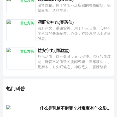
非处方药
温肾固精。用于肾阳不足所致的腰膝酸软、头
晕耳鸣、遗精早泄。
泻肝安神丸(赛药仙)
非处方药
清肝泻火，重镇安神。用于肝火旺盛、心神不
宁所致的失眠多梦、心烦；神经衰弱见上述证
候者。
益安宁丸(同溢堂)
非处方药
补气活血，益肝健肾，养心安神。治疗气血虚
弱，肝肾不足所致的胸闷气短，畏寒肢冷，手
足麻木，对失眠健忘、神疲乏力、腰膝酸软也
有一定疗效。
热门科普
什么是乳糖不耐受？对宝宝有什么影响？