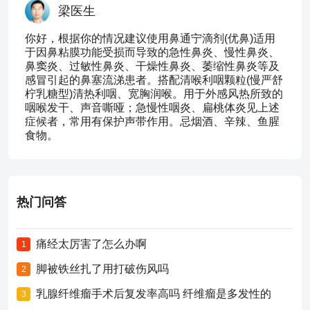
梁医生
你好，根据你的情况建议使用鼻通宁滴剂(优鼻)适用
于因鼻粘膜功能受损而导致的急性鼻炎、慢性鼻炎、
鼻窦炎、过敏性鼻炎、干燥性鼻炎、萎缩性鼻炎等及
感冒引起的鼻塞流涕患者。搭配清喉利咽颗粒(慢严舒
柠乳糖型)清热利咽、宽胸润喉。用于外感风热所致的
咽喉发干、声音嘶哑；急慢性咽炎、扁桃体炎见上述
症候者，常用有保护声带作用。忌烟酒、辛辣、鱼腥
食物。
热门问答
痛经太厉害了怎么办啊
1
脚被铁丝扎了用打破伤风吗
2
乳腺纤维瘤手术后复发率高吗 纤维瘤是多发性的
3