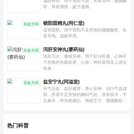
滋阴补肾。用于肾阴亏损，头晕耳鸣，腰膝酸
软，骨蒸潮热，盗汗遗精。
锁阳固精丸(同仁堂)
非处方药
温肾固精。用于肾阳不足所致的腰膝酸软、头
晕耳鸣、遗精早泄。
泻肝安神丸(赛药仙)
非处方药
清肝泻火，重镇安神。用于肝火旺盛、心神不
宁所致的失眠多梦、心烦；神经衰弱见上述证
候者。
益安宁丸(同溢堂)
非处方药
补气活血，益肝健肾，养心安神。治疗气血虚
弱，肝肾不足所致的胸闷气短，畏寒肢冷，手
足麻木，对失眠健忘、神疲乏力、腰膝酸软也
有一定疗效。
热门科普