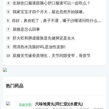
生脉饮口服液跟脑心舒口服液可以一起吃么？
4
我家宝宝才四个月大，最近忽然开始咳嗽。
5
你好，鼻炎犯了，鼻子不通，嗓子沙哑请问吃什么药比较好？
6
尿频是怎么回事
7
肝火旺和脾虚腹胀是先健脾还是去火
8
用清热水洗脸好吗,是油性皮肤!
9
双膝关节缘骨质增生，关节间隙变窄，骨质节
10
热门药品
六味地黄丸(同仁堂)(水蜜丸)
非处方药