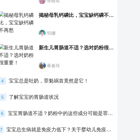
余丽双
揭秘母乳钙磷比，宝宝缺钙磷不再愁
邹娜
新生儿胃肠道不适？选对奶粉很重要！
蒋春玲
宝宝总是吐奶，罪魁祸首竟然是它！
4
了解宝宝的胃肠道状况
5
宝宝胃肠道不适？奶粉中的这些成分可能是罪魁祸首！
6
宝宝总生病就是免疫力低下？关于婴幼儿免疫力的真相，家长必须了解！
7