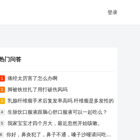
登录
热门问答
痛经太厉害了怎么办啊
1
脚被铁丝扎了用打破伤风吗
2
乳腺纤维瘤手术后复发率高吗 纤维瘤是多发性的
3
生脉饮口服液跟脑心舒口服液可以一起吃么？
4
我家宝宝才四个月大，最近忽然开始咳嗽。
5
你好，鼻炎犯了，鼻子不通，嗓子沙哑请问吃什么药比较好？
6