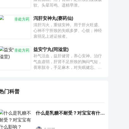
软、头晕耳鸣、遗精早泄。
泻肝安神丸(赛药仙)
非处方药
清肝泻火，重镇安神。用于肝火旺盛、
心神不宁所致的失眠多梦、心烦；神经
衰弱见上述证候者。
益安宁丸(同溢堂)
非处方药
补气活血，益肝健肾，养心安神。治疗
气血虚弱，肝肾不足所致的胸闷气短，
畏寒肢冷，手足麻木，对失眠健忘、神
疲乏力、腰膝酸软也有一定疗效。
热门科普
什么是乳糖不耐受？对宝宝有什么影响？