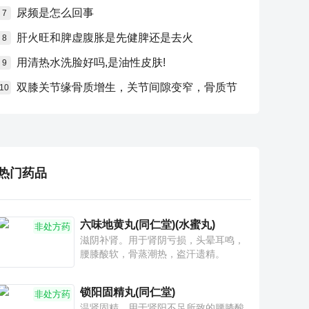
尿频是怎么回事
7
肝火旺和脾虚腹胀是先健脾还是去火
8
用清热水洗脸好吗,是油性皮肤!
9
双膝关节缘骨质增生，关节间隙变窄，骨质节
10
热门药品
六味地黄丸(同仁堂)(水蜜丸)
非处方药
滋阴补肾。用于肾阴亏损，头晕耳鸣，
腰膝酸软，骨蒸潮热，盗汗遗精。
锁阳固精丸(同仁堂)
非处方药
温肾固精。用于肾阳不足所致的腰膝酸