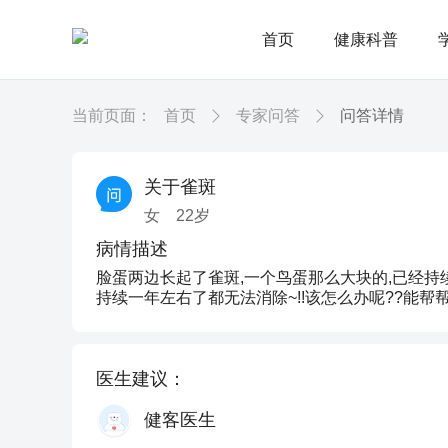
首页
健康科普
当前页面：
首页
专家问答
问答详情
关于雀斑
女
22
岁
病情描述
脸蛋两边长起了雀斑,一个鸟蛋那么大块的,已经持续
持续一年左右了都无法消除~!!该怎么办呢??能帮
医生建议：
健客医生