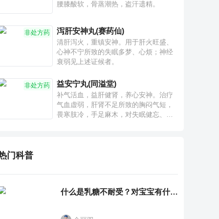
腰膝酸软，骨蒸潮热，盗汗遗精。
泻肝安神丸(赛药仙)
非处方药
清肝泻火，重镇安神。用于肝火旺盛、
心神不宁所致的失眠多梦、心烦；神经
衰弱见上述证候者。
益安宁丸(同溢堂)
非处方药
补气活血，益肝健肾，养心安神。治疗
气血虚弱，肝肾不足所致的胸闷气短，
畏寒肢冷，手足麻木，对失眠健忘、神
疲乏力、腰膝酸软也有一定疗效。
热门科普
什么是乳糖不耐受？对宝宝有什么影响？