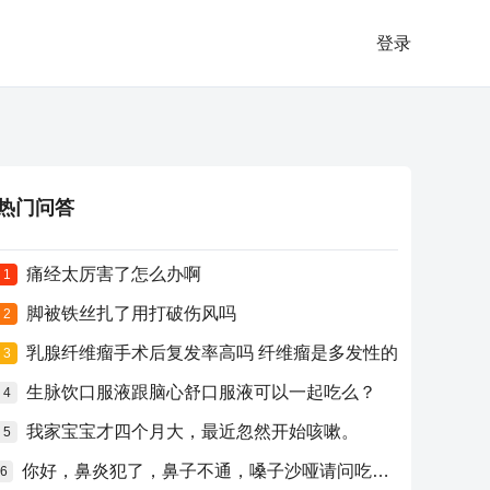
登录
热门问答
痛经太厉害了怎么办啊
1
脚被铁丝扎了用打破伤风吗
2
乳腺纤维瘤手术后复发率高吗 纤维瘤是多发性的
3
生脉饮口服液跟脑心舒口服液可以一起吃么？
4
我家宝宝才四个月大，最近忽然开始咳嗽。
5
你好，鼻炎犯了，鼻子不通，嗓子沙哑请问吃什么药比较好？
6