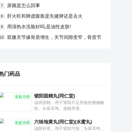
尿频是怎么回事
7
肝火旺和脾虚腹胀是先健脾还是去火
8
用清热水洗脸好吗,是油性皮肤!
9
双膝关节缘骨质增生，关节间隙变窄，骨质节
10
热门药品
锁阳固精丸(同仁堂)
非处方药
温肾固精。用于肾阳不足所致的腰膝酸
软、头晕耳鸣、遗精早泄。
六味地黄丸(同仁堂)(水蜜丸)
非处方药
滋阴补肾。用于肾阴亏损，头晕耳鸣，