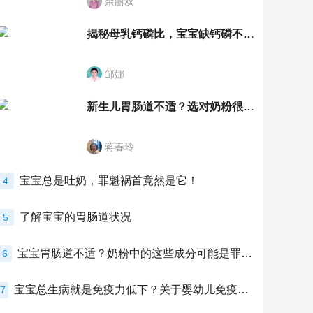
余丽双
揭秘母乳钙磷比，宝宝缺钙磷不再愁
邹娜
新生儿胃肠道不适？选对奶粉很重要！
蒋春玲
宝宝总是吐奶，罪魁祸首竟然是它！
4
了解宝宝的胃肠道状况
5
宝宝胃肠道不适？奶粉中的这些成分可能是罪魁祸首！
6
宝宝总生病就是免疫力低下？关于婴幼儿免疫力的真相，家长必须了解！
7