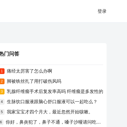
登录
热门问答
痛经太厉害了怎么办啊
1
脚被铁丝扎了用打破伤风吗
2
乳腺纤维瘤手术后复发率高吗 纤维瘤是多发性的
3
生脉饮口服液跟脑心舒口服液可以一起吃么？
4
我家宝宝才四个月大，最近忽然开始咳嗽。
5
你好，鼻炎犯了，鼻子不通，嗓子沙哑请问吃什么药比较好？
6