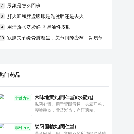
尿频是怎么回事
7
肝火旺和脾虚腹胀是先健脾还是去火
8
用清热水洗脸好吗,是油性皮肤!
9
双膝关节缘骨质增生，关节间隙变窄，骨质节
10
热门药品
六味地黄丸(同仁堂)(水蜜丸)
非处方药
滋阴补肾。用于肾阴亏损，头晕耳鸣，
腰膝酸软，骨蒸潮热，盗汗遗精。
锁阳固精丸(同仁堂)
非处方药
温肾固精。用于肾阳不足所致的腰膝酸