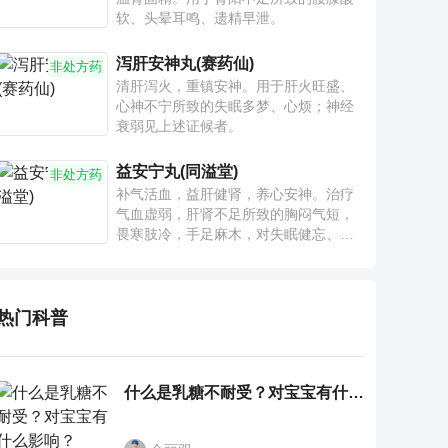
软、头晕耳鸣、遗精早泄。
泻肝安神丸(赛药仙)
非处方药
清肝泻火，重镇安神。用于肝火旺盛、
心神不宁所致的失眠多梦、心烦；神经
衰弱见上述证候者。
益安宁丸(同溢堂)
非处方药
补气活血，益肝健肾，养心安神。治疗
气血虚弱，肝肾不足所致的胸闷气短，
畏寒肢冷，手足麻木，对失眠健忘、神
疲乏力、腰膝酸软也有一定疗效。
热门科普
什么是乳糖不耐受？对宝宝有什么影响？