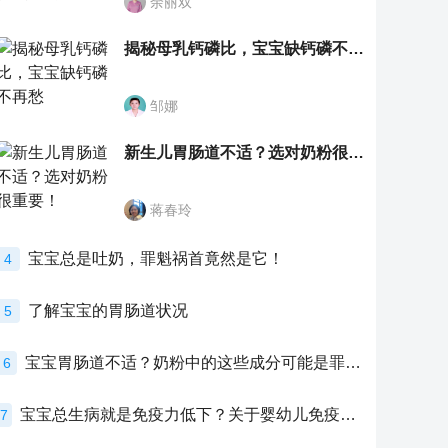
余丽双
揭秘母乳钙磷比，宝宝缺钙磷不再愁
邹娜
新生儿胃肠道不适？选对奶粉很重要！
蒋春玲
宝宝总是吐奶，罪魁祸首竟然是它！
4
了解宝宝的胃肠道状况
5
宝宝胃肠道不适？奶粉中的这些成分可能是罪魁祸首！
6
宝宝总生病就是免疫力低下？关于婴幼儿免疫力的真相，家长必须了解！
7