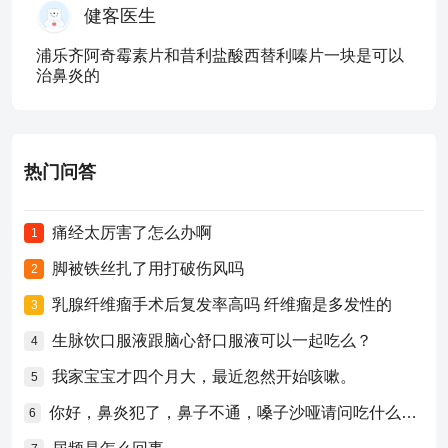
健客医生
浦乐齐阿奇霉素片和昔利盐酸西替利嗪片一块是可以
治鼻炎的
热门问答
痛经太厉害了怎么办啊
1
脚被铁丝扎了用打破伤风吗
2
乳腺纤维瘤手术后复发率高吗 纤维瘤是多发性的
3
生脉饮口服液跟脑心舒口服液可以一起吃么？
4
我家宝宝才四个月大，最近忽然开始咳嗽。
5
你好，鼻炎犯了，鼻子不通，嗓子沙哑请问吃什么药比较好？
6