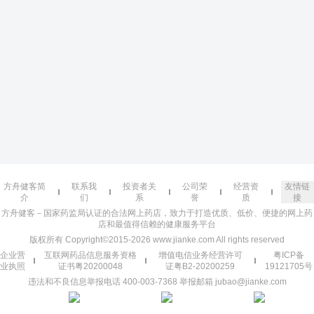
方舟健客简
联系我
投资者关
公司荣
经营资
友情链
介
们
系
誉
质
接
方舟健客－国家药监局认证的合法网上药店，致力于打造优质、低价、便捷的网上药
店和最值得信赖的健康服务平台
版权所有 Copyright©2015-2026 www.jianke.com All rights reserved
企业营
互联网药品信息服务资格
增值电信业务经营许可
粤ICP备
业执照
证书粤20200048
证粤B2-20200259
19121705号
违法和不良信息举报电话 400-003-7368 举报邮箱 jubao@jianke.com