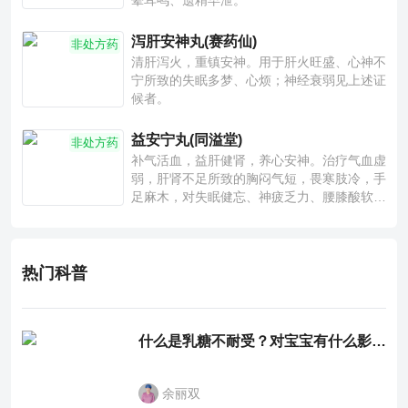
晕耳鸣、遗精早泄。
泻肝安神丸(赛药仙)
非处方药
清肝泻火，重镇安神。用于肝火旺盛、心神不
宁所致的失眠多梦、心烦；神经衰弱见上述证
候者。
益安宁丸(同溢堂)
非处方药
补气活血，益肝健肾，养心安神。治疗气血虚
弱，肝肾不足所致的胸闷气短，畏寒肢冷，手
足麻木，对失眠健忘、神疲乏力、腰膝酸软也
有一定疗效。
热门科普
什么是乳糖不耐受？对宝宝有什么影响？
余丽双