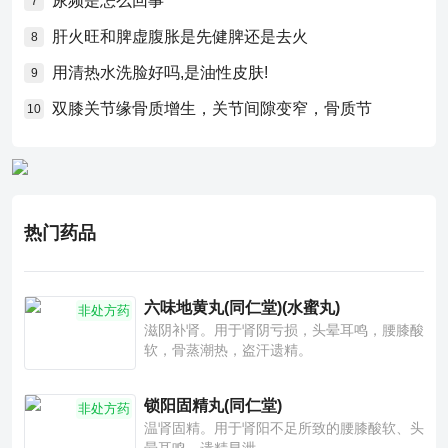
尿频是怎么回事
7
肝火旺和脾虚腹胀是先健脾还是去火
8
用清热水洗脸好吗,是油性皮肤!
9
双膝关节缘骨质增生，关节间隙变窄，骨质节
10
热门药品
六味地黄丸(同仁堂)(水蜜丸)
非处方药
滋阴补肾。用于肾阴亏损，头晕耳鸣，腰膝酸
软，骨蒸潮热，盗汗遗精。
锁阳固精丸(同仁堂)
非处方药
温肾固精。用于肾阳不足所致的腰膝酸软、头