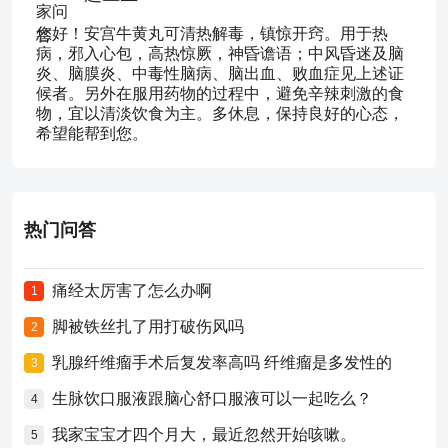
您好！安宫牛黄丸可清热解毒，镇惊开窍。用于热
病，邪入心包，高热惊厥，神昏谵语；中风昏迷及脑
炎、脑膜炎、中毒性脑病、脑出血、败血症见上述证
候者。另外在服用药物的过程中，避免辛辣刺激的食
物，宜以清淡饮食为主。多休息，保持良好的心态，
希望能帮到您。
热门问答
痛经太厉害了怎么办啊
1
脚被铁丝扎了用打破伤风吗
2
乳腺纤维瘤手术后复发率高吗 纤维瘤是多发性的
3
生脉饮口服液跟脑心舒口服液可以一起吃么？
4
我家宝宝才四个月大，最近忽然开始咳嗽。
5