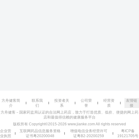
方舟健客简
联系我
投资者关
公司荣
经营资
友情链
介
们
系
誉
质
接
方舟健客－国家药监局认证的合法网上药店，致力于打造优质、低价、便捷的网上药
店和最值得信赖的健康服务平台
版权所有 Copyright©2015-2026 www.jianke.com All rights reserved
企业营
互联网药品信息服务资格
增值电信业务经营许可
粤ICP备
业执照
证书粤20200048
证粤B2-20200259
19121705号