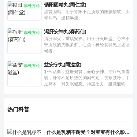
锁阳固精丸(同仁堂)
非处方药
温肾固精。用于肾阳不足所致的腰膝酸软、头
晕耳鸣、遗精早泄。
泻肝安神丸(赛药仙)
非处方药
清肝泻火，重镇安神。用于肝火旺盛、心神不
宁所致的失眠多梦、心烦；神经衰弱见上述证
候者。
益安宁丸(同溢堂)
非处方药
补气活血，益肝健肾，养心安神。治疗气血虚
弱，肝肾不足所致的胸闷气短，畏寒肢冷，手
足麻木，对失眠健忘、神疲乏力、腰膝酸软也
有一定疗效。
热门科普
什么是乳糖不耐受？对宝宝有什么影响？