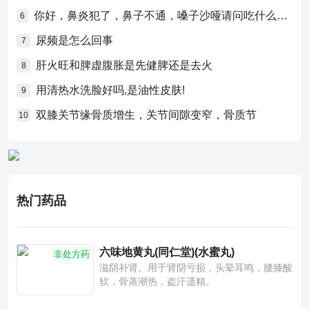
你好，鼻炎犯了，鼻子不通，嗓子沙哑请问吃什么药比较好？
6
尿频是怎么回事
7
肝火旺和脾虚腹胀是先健脾还是去火
8
用清热水洗脸好吗,是油性皮肤!
9
双膝关节缘骨质增生，关节间隙变窄，骨质节
10
热门药品
六味地黄丸(同仁堂)(水蜜丸)
非处方药
滋阴补肾。用于肾阴亏损，头晕耳鸣，腰膝酸
软，骨蒸潮热，盗汗遗精。