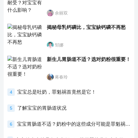
余丽双
揭秘母乳钙磷比，宝宝缺钙磷不再愁
邹娜
新生儿胃肠道不适？选对奶粉很重要！
蒋春玲
宝宝总是吐奶，罪魁祸首竟然是它！
4
了解宝宝的胃肠道状况
5
宝宝胃肠道不适？奶粉中的这些成分可能是罪魁祸首！
6