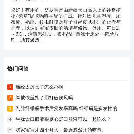
您好！有用的，婴肤宝是由新疆天山高原上的神奇植
物-“紫草”提取物科学配伍而成。针对因儿童湿疹、尿
布疹、奶疹、蚊虫叮咬及痱子引起皮肤不适的止痒与
护理，以达到宝宝皮肤的清洁与修饰。外用。每日2
～3次，清洁患处后，取本品适量涂于患处，按摩片
刻，助其渗透。
热门问答
痛经太厉害了怎么办啊
1
脚被铁丝扎了用打破伤风吗
2
乳腺纤维瘤手术后复发率高吗 纤维瘤是多发性的
3
生脉饮口服液跟脑心舒口服液可以一起吃么？
4
我家宝宝才四个月大，最近忽然开始咳嗽。
5