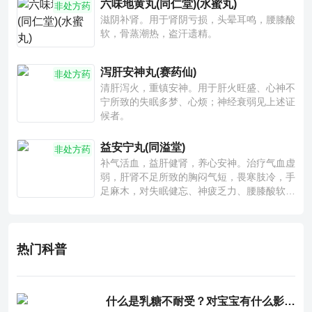
六味地黄丸(同仁堂)(水蜜丸)
非处方药
滋阴补肾。用于肾阴亏损，头晕耳鸣，腰膝酸
软，骨蒸潮热，盗汗遗精。
泻肝安神丸(赛药仙)
非处方药
清肝泻火，重镇安神。用于肝火旺盛、心神不
宁所致的失眠多梦、心烦；神经衰弱见上述证
候者。
益安宁丸(同溢堂)
非处方药
补气活血，益肝健肾，养心安神。治疗气血虚
弱，肝肾不足所致的胸闷气短，畏寒肢冷，手
足麻木，对失眠健忘、神疲乏力、腰膝酸软也
有一定疗效。
热门科普
什么是乳糖不耐受？对宝宝有什么影响？