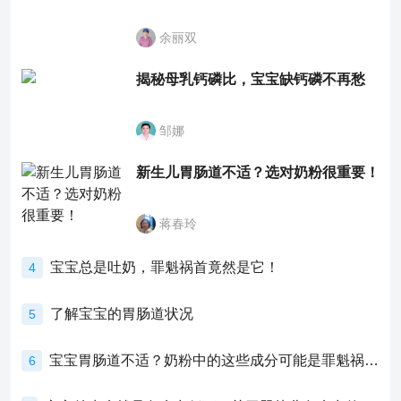
余丽双
揭秘母乳钙磷比，宝宝缺钙磷不再愁
邹娜
新生儿胃肠道不适？选对奶粉很重要！
蒋春玲
宝宝总是吐奶，罪魁祸首竟然是它！
4
了解宝宝的胃肠道状况
5
宝宝胃肠道不适？奶粉中的这些成分可能是罪魁祸首！
6