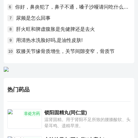
你好，鼻炎犯了，鼻子不通，嗓子沙哑请问吃什么药比较好？
6
尿频是怎么回事
7
肝火旺和脾虚腹胀是先健脾还是去火
8
用清热水洗脸好吗,是油性皮肤!
9
双膝关节缘骨质增生，关节间隙变窄，骨质节
10
热门药品
锁阳固精丸(同仁堂)
非处方药
温肾固精。用于肾阳不足所致的腰膝酸软、头
晕耳鸣、遗精早泄。