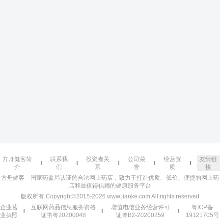
方舟健客简
联系我
投资者关
公司荣
经营资
友情链
介
们
系
誉
质
接
方舟健客－国家药监局认证的合法网上药店，致力于打造优质、低价、便捷的网上药
店和最值得信赖的健康服务平台
版权所有 Copyright©2015-2026 www.jianke.com All rights reserved
企业营
互联网药品信息服务资格
增值电信业务经营许可
粤ICP备
业执照
证书粤20200048
证粤B2-20200259
19121705号