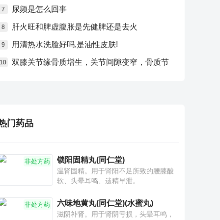
尿频是怎么回事
7
肝火旺和脾虚腹胀是先健脾还是去火
8
用清热水洗脸好吗,是油性皮肤!
9
双膝关节缘骨质增生，关节间隙变窄，骨质节
10
热门药品
锁阳固精丸(同仁堂)
非处方药
温肾固精。用于肾阳不足所致的腰膝酸
软、头晕耳鸣、遗精早泄。
六味地黄丸(同仁堂)(水蜜丸)
非处方药
滋阴补肾。用于肾阴亏损，头晕耳鸣，