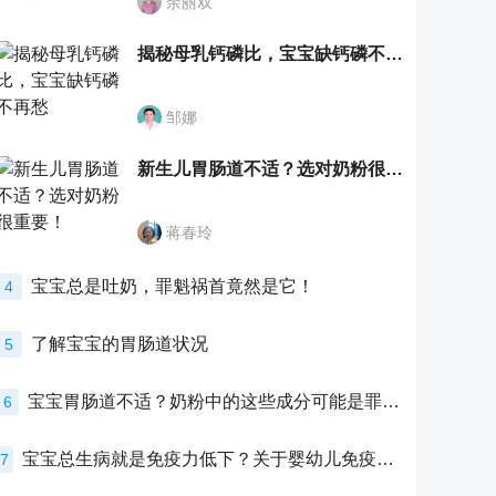
余丽双
揭秘母乳钙磷比，宝宝缺钙磷不再愁
邹娜
新生儿胃肠道不适？选对奶粉很重要！
蒋春玲
宝宝总是吐奶，罪魁祸首竟然是它！
4
了解宝宝的胃肠道状况
5
宝宝胃肠道不适？奶粉中的这些成分可能是罪魁祸首！
6
宝宝总生病就是免疫力低下？关于婴幼儿免疫力的真相，家长必须了解！
7