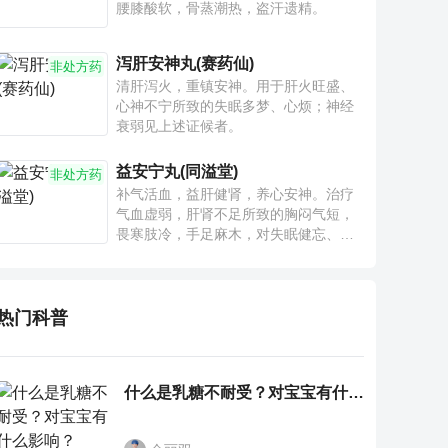
腰膝酸软，骨蒸潮热，盗汗遗精。
泻肝安神丸(赛药仙)
非处方药
清肝泻火，重镇安神。用于肝火旺盛、
心神不宁所致的失眠多梦、心烦；神经
衰弱见上述证候者。
益安宁丸(同溢堂)
非处方药
补气活血，益肝健肾，养心安神。治疗
气血虚弱，肝肾不足所致的胸闷气短，
畏寒肢冷，手足麻木，对失眠健忘、神
疲乏力、腰膝酸软也有一定疗效。
热门科普
什么是乳糖不耐受？对宝宝有什么影响？