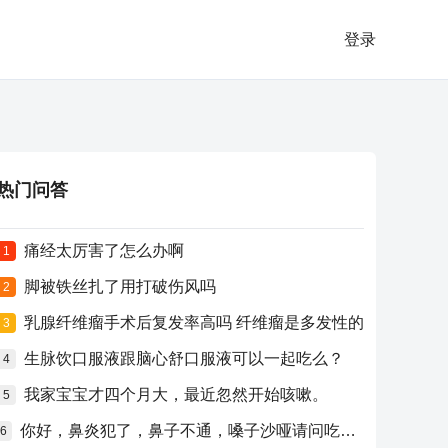
登录
热门问答
痛经太厉害了怎么办啊
1
脚被铁丝扎了用打破伤风吗
2
乳腺纤维瘤手术后复发率高吗 纤维瘤是多发性的
3
生脉饮口服液跟脑心舒口服液可以一起吃么？
4
我家宝宝才四个月大，最近忽然开始咳嗽。
5
你好，鼻炎犯了，鼻子不通，嗓子沙哑请问吃什么药比较好？
6