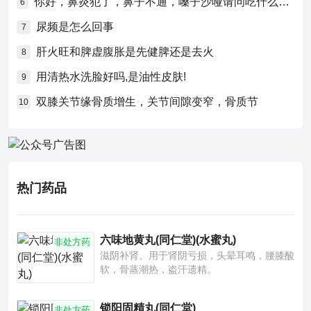
你好，鼻炎犯了，鼻子不通，嗓子沙哑请问吃什么药比较好？
6
尿频是怎么回事
7
肝火旺和脾虚腹胀是先健脾还是去火
8
用清热水洗脸好吗,是油性皮肤!
9
双膝关节缘骨质增生，关节间隙变窄，骨质节
10
热门药品
六味地黄丸(同仁堂)(水蜜丸)
非处方药
滋阴补肾。用于肾阴亏损，头晕耳鸣，腰膝酸
软，骨蒸潮热，盗汗遗精。
锁阳固精丸(同仁堂)
非处方药