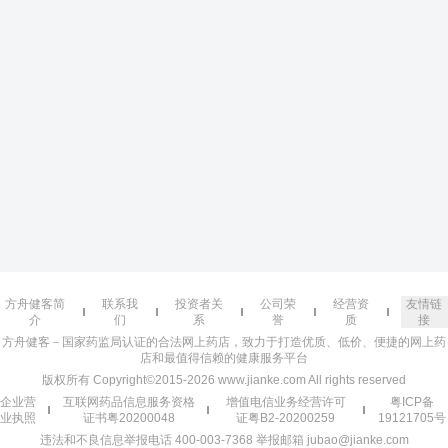
方舟健客简
联系我
投资者关
公司荣
经营资
友情链
介
们
系
誉
质
接
方舟健客－国家药监局认证的合法网上药店，致力于打造优质、低价、便捷的网上药
店和最值得信赖的健康服务平台
版权所有 Copyright©2015-2026 www.jianke.com All rights reserved
企业营
互联网药品信息服务资格
增值电信业务经营许可
粤ICP备
业执照
证书粤20200048
证粤B2-20200259
19121705号
违法和不良信息举报电话 400-003-7368 举报邮箱 jubao@jianke.com