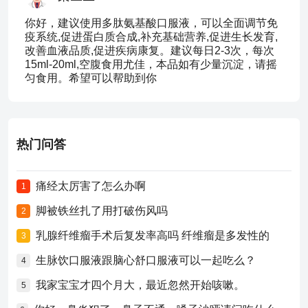
你好，建议使用多肽氨基酸口服液，可以全面调节免
疫系统,促进蛋白质合成,补充基础营养,促进生长发育,
改善血液品质,促进疾病康复。建议每日2-3次，每次
15ml-20ml,空腹食用尤佳，本品如有少量沉淀，请摇
匀食用。希望可以帮助到你
热门问答
痛经太厉害了怎么办啊
1
脚被铁丝扎了用打破伤风吗
2
乳腺纤维瘤手术后复发率高吗 纤维瘤是多发性的
3
生脉饮口服液跟脑心舒口服液可以一起吃么？
4
我家宝宝才四个月大，最近忽然开始咳嗽。
5