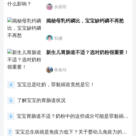
余丽双
揭秘母乳钙磷比，宝宝缺钙磷不再愁
邹娜
新生儿胃肠道不适？选对奶粉很重要！
蒋春玲
宝宝总是吐奶，罪魁祸首竟然是它！
4
了解宝宝的胃肠道状况
5
宝宝胃肠道不适？奶粉中的这些成分可能是罪魁祸首！
6
宝宝总生病就是免疫力低下？关于婴幼儿免疫力的真相，家长必须了解！
7