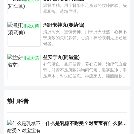
温肾固精。用于肾阳不足所致的腰膝酸软、头
晕耳鸣、遗精早泄。
泻肝安神丸(赛药仙)
非处方药
清肝泻火，重镇安神。用于肝火旺盛、心神不
宁所致的失眠多梦、心烦；神经衰弱见上述证
候者。
益安宁丸(同溢堂)
非处方药
补气活血，益肝健肾，养心安神。治疗气血虚
弱，肝肾不足所致的胸闷气短，畏寒肢冷，手
足麻木，对失眠健忘、神疲乏力、腰膝酸软也
有一定疗效。
热门科普
什么是乳糖不耐受？对宝宝有什么影响？