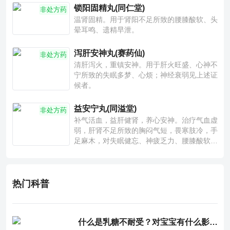
锁阳固精丸(同仁堂)
非处方药
温肾固精。用于肾阳不足所致的腰膝酸软、头
晕耳鸣、遗精早泄。
泻肝安神丸(赛药仙)
非处方药
清肝泻火，重镇安神。用于肝火旺盛、心神不
宁所致的失眠多梦、心烦；神经衰弱见上述证
候者。
益安宁丸(同溢堂)
非处方药
补气活血，益肝健肾，养心安神。治疗气血虚
弱，肝肾不足所致的胸闷气短，畏寒肢冷，手
足麻木，对失眠健忘、神疲乏力、腰膝酸软也
有一定疗效。
热门科普
什么是乳糖不耐受？对宝宝有什么影响？