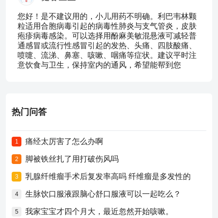
您好！是不建议用的，小儿用药不明确。利巴韦林颗
粒适用合胞病毒引起的病毒性肺炎与支气管炎，皮肤
疱疹病毒感染。可以选择用酚麻美敏混悬液可减轻普
通感冒或流行性感冒引起的发热、头痛、四肢酸痛、
喷嚏、流涕、鼻塞、咳嗽、咽痛等症状。建议平时注
意饮食与卫生，保持室内的通风，希望能帮到您
热门问答
痛经太厉害了怎么办啊
1
脚被铁丝扎了用打破伤风吗
2
乳腺纤维瘤手术后复发率高吗 纤维瘤是多发性的
3
生脉饮口服液跟脑心舒口服液可以一起吃么？
4
我家宝宝才四个月大，最近忽然开始咳嗽。
5