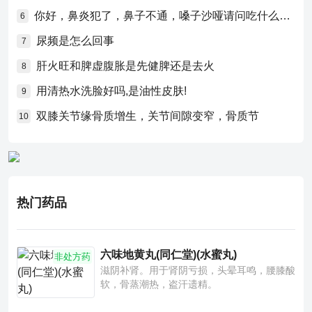
你好，鼻炎犯了，鼻子不通，嗓子沙哑请问吃什么药比较好？
6
尿频是怎么回事
7
肝火旺和脾虚腹胀是先健脾还是去火
8
用清热水洗脸好吗,是油性皮肤!
9
双膝关节缘骨质增生，关节间隙变窄，骨质节
10
热门药品
六味地黄丸(同仁堂)(水蜜丸)
非处方药
滋阴补肾。用于肾阴亏损，头晕耳鸣，腰膝酸
软，骨蒸潮热，盗汗遗精。