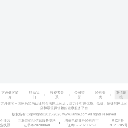
方舟健客简
联系我
投资者关
公司荣
经营资
友情链
介
们
系
誉
质
接
方舟健客－国家药监局认证的合法网上药店，致力于打造优质、低价、便捷的网上药
店和最值得信赖的健康服务平台
版权所有 Copyright©2015-2026 www.jianke.com All rights reserved
企业营
互联网药品信息服务资格
增值电信业务经营许可
粤ICP备
业执照
证书粤20200048
证粤B2-20200259
19121705号