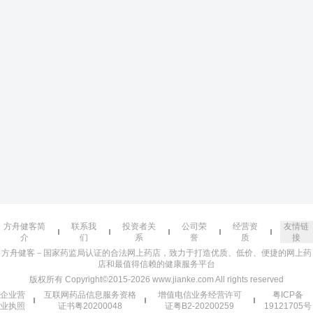
方舟健客简
联系我
投资者关
公司荣
经营资
友情链
介
们
系
誉
质
接
方舟健客－国家药监局认证的合法网上药店，致力于打造优质、低价、便捷的网上药
店和最值得信赖的健康服务平台
版权所有 Copyright©2015-2026 www.jianke.com All rights reserved
企业营
互联网药品信息服务资格
增值电信业务经营许可
粤ICP备
业执照
证书粤20200048
证粤B2-20200259
19121705号