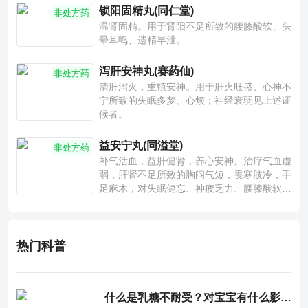
锁阳固精丸(同仁堂)
非处方药
温肾固精。用于肾阳不足所致的腰膝酸软、头
晕耳鸣、遗精早泄。
泻肝安神丸(赛药仙)
非处方药
清肝泻火，重镇安神。用于肝火旺盛、心神不
宁所致的失眠多梦、心烦；神经衰弱见上述证
候者。
益安宁丸(同溢堂)
非处方药
补气活血，益肝健肾，养心安神。治疗气血虚
弱，肝肾不足所致的胸闷气短，畏寒肢冷，手
足麻木，对失眠健忘、神疲乏力、腰膝酸软也
有一定疗效。
热门科普
什么是乳糖不耐受？对宝宝有什么影响？