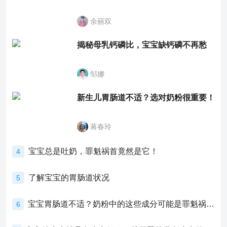
余丽双
揭秘母乳钙磷比，宝宝缺钙磷不再愁
邹娜
新生儿胃肠道不适？选对奶粉很重要！
蒋春玲
宝宝总是吐奶，罪魁祸首竟然是它！
4
了解宝宝的胃肠道状况
5
宝宝胃肠道不适？奶粉中的这些成分可能是罪魁祸首！
6