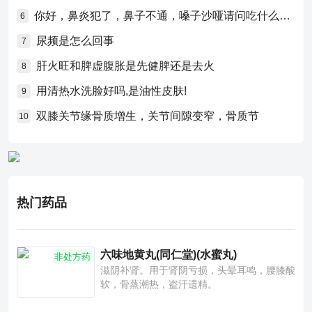
你好，鼻炎犯了，鼻子不通，嗓子沙哑请问吃什么药比较好？
6
尿频是怎么回事
7
肝火旺和脾虚腹胀是先健脾还是去火
8
用清热水洗脸好吗,是油性皮肤!
9
双膝关节缘骨质增生，关节间隙变窄，骨质节
10
热门药品
六味地黄丸(同仁堂)(水蜜丸)
非处方药
滋阴补肾。用于肾阴亏损，头晕耳鸣，腰膝酸
软，骨蒸潮热，盗汗遗精。