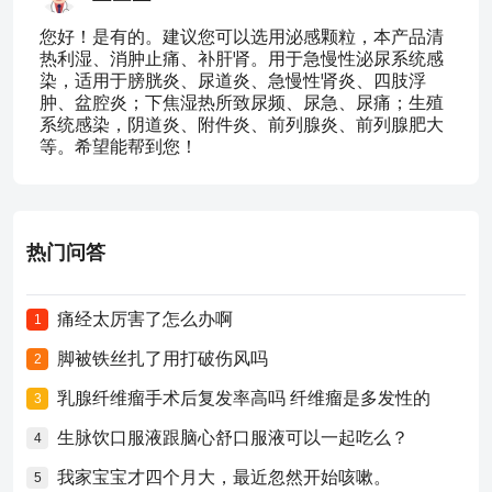
您好！是有的。建议您可以选用泌感颗粒，本产品清
热利湿、消肿止痛、补肝肾。用于急慢性泌尿系统感
染，适用于膀胱炎、尿道炎、急慢性肾炎、四肢浮
肿、盆腔炎；下焦湿热所致尿频、尿急、尿痛；生殖
系统感染，阴道炎、附件炎、前列腺炎、前列腺肥大
等。希望能帮到您！
热门问答
痛经太厉害了怎么办啊
1
脚被铁丝扎了用打破伤风吗
2
乳腺纤维瘤手术后复发率高吗 纤维瘤是多发性的
3
生脉饮口服液跟脑心舒口服液可以一起吃么？
4
我家宝宝才四个月大，最近忽然开始咳嗽。
5