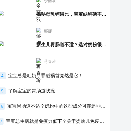
余丽双
揭秘母乳钙磷比，宝宝缺钙磷不再愁
邹娜
新生儿胃肠道不适？选对奶粉很重要！
蒋春玲
宝宝总是吐奶，罪魁祸首竟然是它！
4
了解宝宝的胃肠道状况
5
宝宝胃肠道不适？奶粉中的这些成分可能是罪魁祸首！
6
宝宝总生病就是免疫力低下？关于婴幼儿免疫力的真相，家长必须了解！
7