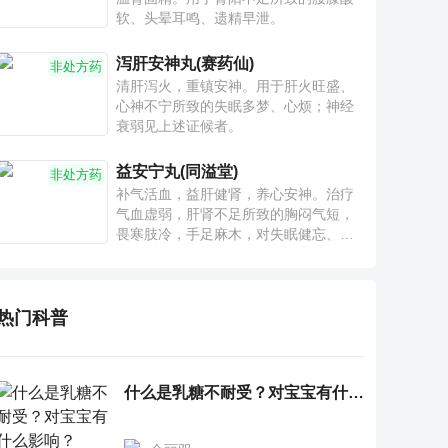
软、头晕耳鸣、遗精早泄。
泻肝安神丸(赛药仙)
非处方药
清肝泻火，重镇安神。用于肝火旺盛、
心神不宁所致的失眠多梦、心烦；神经
衰弱见上述证候者。
益安宁丸(同溢堂)
非处方药
补气活血，益肝健肾，养心安神。治疗
气血虚弱，肝肾不足所致的胸闷气短，
畏寒肢冷，手足麻木，对失眠健忘、神
疲乏力、腰膝酸软也有一定疗效。
热门科普
什么是乳糖不耐受？对宝宝有什么影响？