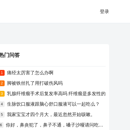
登录
热门问答
痛经太厉害了怎么办啊
1
脚被铁丝扎了用打破伤风吗
2
乳腺纤维瘤手术后复发率高吗 纤维瘤是多发性的
3
生脉饮口服液跟脑心舒口服液可以一起吃么？
4
我家宝宝才四个月大，最近忽然开始咳嗽。
5
你好，鼻炎犯了，鼻子不通，嗓子沙哑请问吃什么药比较好？
6