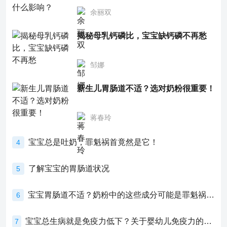
余丽双
揭秘母乳钙磷比，宝宝缺钙磷不再愁
邹娜
新生儿胃肠道不适？选对奶粉很重要！
蒋春玲
宝宝总是吐奶，罪魁祸首竟然是它！
4
了解宝宝的胃肠道状况
5
宝宝胃肠道不适？奶粉中的这些成分可能是罪魁祸首！
6
宝宝总生病就是免疫力低下？关于婴幼儿免疫力的真相，家长必须了解！
7