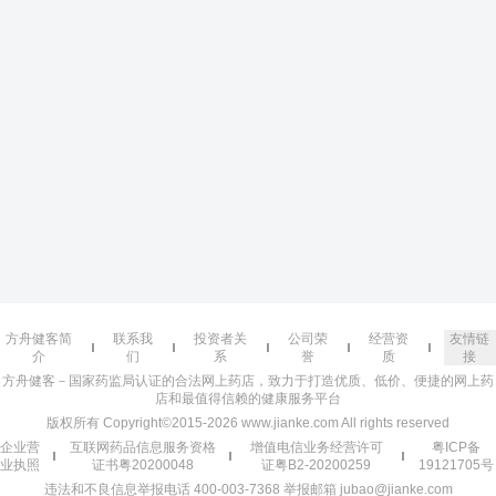
方舟健客简
联系我
投资者关
公司荣
经营资
友情链
介
们
系
誉
质
接
方舟健客－国家药监局认证的合法网上药店，致力于打造优质、低价、便捷的网上药
店和最值得信赖的健康服务平台
版权所有 Copyright©2015-2026 www.jianke.com All rights reserved
企业营
互联网药品信息服务资格
增值电信业务经营许可
粤ICP备
业执照
证书粤20200048
证粤B2-20200259
19121705号
违法和不良信息举报电话 400-003-7368 举报邮箱 jubao@jianke.com