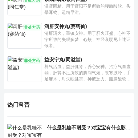
非处方药
温肾固精。用于肾阳不足所致的腰膝酸软、头
晕耳鸣、遗精早泄。
泻肝安神丸(赛药仙)
非处方药
清肝泻火，重镇安神。用于肝火旺盛、心神不
宁所致的失眠多梦、心烦；神经衰弱见上述证
候者。
益安宁丸(同溢堂)
非处方药
补气活血，益肝健肾，养心安神。治疗气血虚
弱，肝肾不足所致的胸闷气短，畏寒肢冷，手
足麻木，对失眠健忘、神疲乏力、腰膝酸软也
有一定疗效。
热门科普
什么是乳糖不耐受？对宝宝有什么影响？