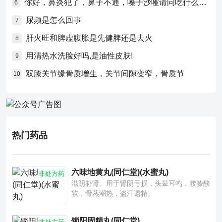
你好，鼻炎犯了，鼻子不通，嗓子沙哑请问吃什么药比较好？
6
尿频是怎么回事
7
肝火旺和脾虚腹胀是先健脾还是去火
8
用清热水洗脸好吗,是油性皮肤!
9
双膝关节缘骨质增生，关节间隙变窄，骨质节
10
热门药品
六味地黄丸(同仁堂)(水蜜丸)
非处方药
滋阴补肾。用于肾阴亏损，头晕耳鸣，腰膝酸
软，骨蒸潮热，盗汗遗精。
锁阳固精丸(同仁堂)