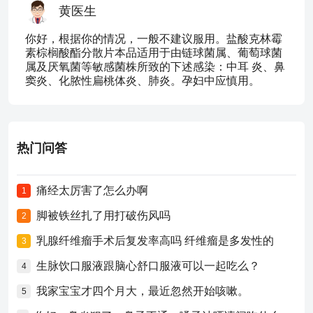
黄医生
你好，根据你的情况，一般不建议服用。盐酸克林霉
素棕榈酸酯分散片本品适用于由链球菌属、葡萄球菌
属及厌氧菌等敏感菌株所致的下述感染：中耳 炎、鼻
窦炎、化脓性扁桃体炎、肺炎。孕妇中应慎用。
热门问答
痛经太厉害了怎么办啊
1
脚被铁丝扎了用打破伤风吗
2
乳腺纤维瘤手术后复发率高吗 纤维瘤是多发性的
3
生脉饮口服液跟脑心舒口服液可以一起吃么？
4
我家宝宝才四个月大，最近忽然开始咳嗽。
5