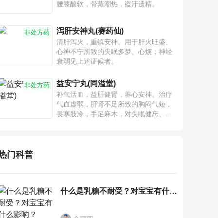
腰膝酸软，骨蒸潮热，盗汗遗精。
泻肝安神丸(赛药仙)
非处方药
清肝泻火，重镇安神。用于肝火旺盛、
心神不宁所致的失眠多梦、心烦；神经
衰弱见上述证候者。
益安宁丸(同溢堂)
非处方药
补气活血，益肝健肾，养心安神。治疗
气血虚弱，肝肾不足所致的胸闷气短，
畏寒肢冷，手足麻木，对失眠健忘、神
疲乏力、腰膝酸软也有一定疗效。
热门科普
什么是乳糖不耐受？对宝宝有什么影响？