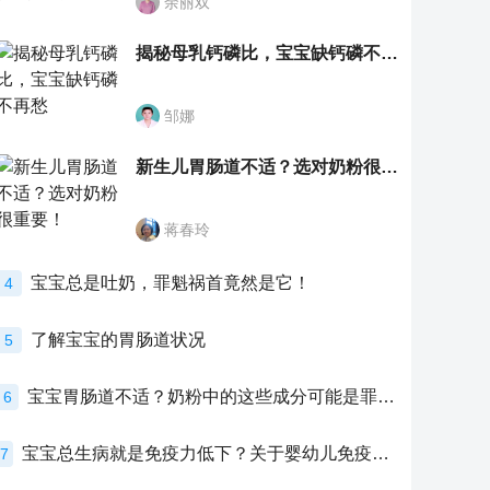
余丽双
揭秘母乳钙磷比，宝宝缺钙磷不再愁
邹娜
新生儿胃肠道不适？选对奶粉很重要！
蒋春玲
宝宝总是吐奶，罪魁祸首竟然是它！
4
了解宝宝的胃肠道状况
5
宝宝胃肠道不适？奶粉中的这些成分可能是罪魁祸首！
6
宝宝总生病就是免疫力低下？关于婴幼儿免疫力的真相，家长必须了解！
7