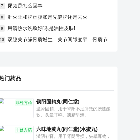
尿频是怎么回事
7
肝火旺和脾虚腹胀是先健脾还是去火
8
用清热水洗脸好吗,是油性皮肤!
9
双膝关节缘骨质增生，关节间隙变窄，骨质节
10
热门药品
锁阳固精丸(同仁堂)
非处方药
温肾固精。用于肾阳不足所致的腰膝酸
软、头晕耳鸣、遗精早泄。
六味地黄丸(同仁堂)(水蜜丸)
非处方药
滋阴补肾。用于肾阴亏损，头晕耳鸣，