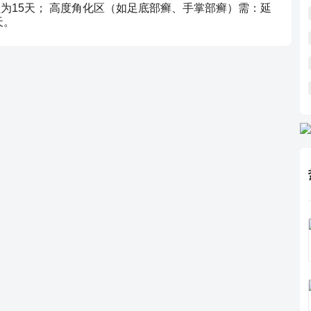
程为15天； 高度角化区（如足底部癣、手掌部癣）需：延
天。