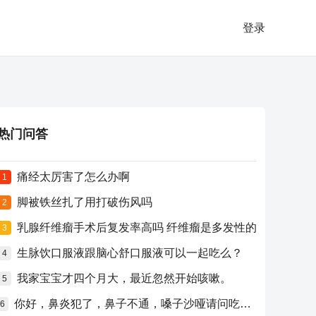
登录
热门问答
痛经太厉害了怎么办啊
1
脚被铁丝扎了用打破伤风吗
2
乳腺纤维瘤手术后复发率高吗 纤维瘤是多发性的
3
生脉饮口服液跟脑心舒口服液可以一起吃么？
4
我家宝宝才四个月大，最近忽然开始咳嗽。
5
你好，鼻炎犯了，鼻子不通，嗓子沙哑请问吃什么药比较好？
6