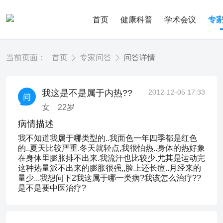
首页
健康科普
学术会议
专
当前页面：
首页
专家问答
问答详情
我这是不是属于内热??
2012-12-05 17:33
女
22
岁
病情描述
我不知道我属于哪类型的..我面色一年四季都是红色
的..夏天比较严重.冬天就轻点,我很怕热..身体的热好象
在身体里膨胀排不出来.我流汗也比较少.尤其是运动完
这种热量派不出来的膨胀很强,,脸上还长痘..月经来的
量少...我想问下2我这属于哪一类病?我该怎么治疗??
是不是要中医治疗?