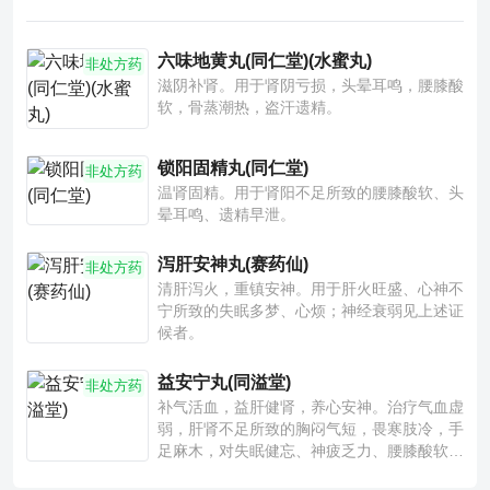
六味地黄丸(同仁堂)(水蜜丸)
非处方药
滋阴补肾。用于肾阴亏损，头晕耳鸣，腰膝酸
软，骨蒸潮热，盗汗遗精。
锁阳固精丸(同仁堂)
非处方药
温肾固精。用于肾阳不足所致的腰膝酸软、头
晕耳鸣、遗精早泄。
泻肝安神丸(赛药仙)
非处方药
清肝泻火，重镇安神。用于肝火旺盛、心神不
宁所致的失眠多梦、心烦；神经衰弱见上述证
候者。
益安宁丸(同溢堂)
非处方药
补气活血，益肝健肾，养心安神。治疗气血虚
弱，肝肾不足所致的胸闷气短，畏寒肢冷，手
足麻木，对失眠健忘、神疲乏力、腰膝酸软也
有一定疗效。