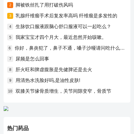
脚被铁丝扎了用打破伤风吗
2
乳腺纤维瘤手术后复发率高吗 纤维瘤是多发性的
3
生脉饮口服液跟脑心舒口服液可以一起吃么？
4
我家宝宝才四个月大，最近忽然开始咳嗽。
5
你好，鼻炎犯了，鼻子不通，嗓子沙哑请问吃什么药比较好？
6
尿频是怎么回事
7
肝火旺和脾虚腹胀是先健脾还是去火
8
用清热水洗脸好吗,是油性皮肤!
9
双膝关节缘骨质增生，关节间隙变窄，骨质节
10
热门药品