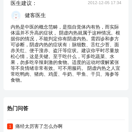
医生建议：
2012-12-05 17:34
健客医生
内热是中医的概念范畴，是指自觉体内有热，而实际
体温并不升高的症状 。阴虚内热就属于这种情况。根
据你的情况，不能判定你有阴虚内热。需四诊和参方
可诊断，阴虚内热的症状有：脉细数、舌红少苔、面
赤关红、便干溲赤、盗汗等症状。建议你平时尽量放
松心情，这是关键。至于吃什么，可多吃蔬菜、水
果，勿多吃辛辣刺激的食物。适度的运动对缓解紧张
等不良情绪非常有效。可不用服药。 阴虚内热之人宜
常吃鸭肉、猪肉、鸡蛋、牛奶、甲鱼、干贝、海参等
食物。
热门问答
痛经太厉害了怎么办啊
1