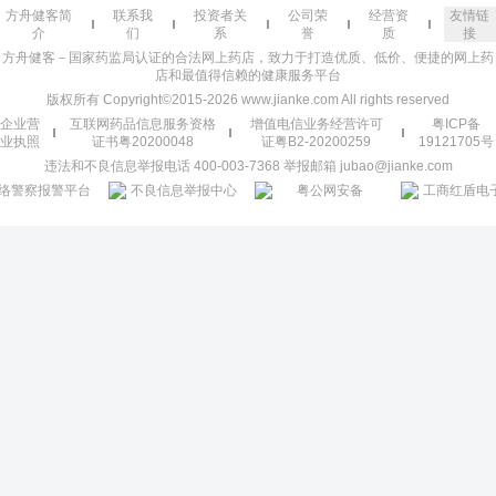
方舟健客简
联系我
投资者关
公司荣
经营资
友情链
介
们
系
誉
质
接
方舟健客－国家药监局认证的合法网上药店，致力于打造优质、低价、便捷的网上药
店和最值得信赖的健康服务平台
版权所有 Copyright©2015-2026 www.jianke.com All rights reserved
企业营
互联网药品信息服务资格
增值电信业务经营许可
粤ICP备
业执照
证书粤20200048
证粤B2-20200259
19121705号
违法和不良信息举报电话 400-003-7368 举报邮箱 jubao@jianke.com