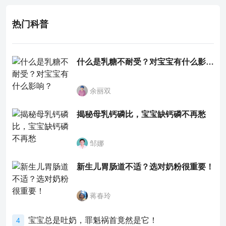
热门科普
什么是乳糖不耐受？对宝宝有什么影响？
余丽双
揭秘母乳钙磷比，宝宝缺钙磷不再愁
邹娜
新生儿胃肠道不适？选对奶粉很重要！
蒋春玲
宝宝总是吐奶，罪魁祸首竟然是它！
4