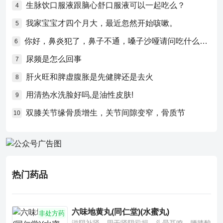
生脉饮口服液跟脑心舒口服液可以一起吃么？
4
我家宝宝才四个月大，最近忽然开始咳嗽。
5
你好，鼻炎犯了，鼻子不通，嗓子沙哑请问吃什么药比较好？
6
尿频是怎么回事
7
肝火旺和脾虚腹胀是先健脾还是去火
8
用清热水洗脸好吗,是油性皮肤!
9
双膝关节缘骨质增生，关节间隙变窄，骨质节
10
热门药品
六味地黄丸(同仁堂)(水蜜丸)
非处方药