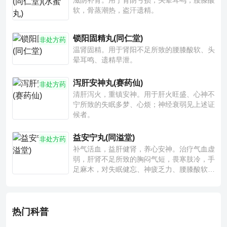
滋阴补肾。用于肾阴亏损，头晕耳鸣，腰膝酸
软，骨蒸潮热，盗汗遗精。
锁阳固精丸(同仁堂)
非处方药
温肾固精。用于肾阳不足所致的腰膝酸软、头
晕耳鸣、遗精早泄。
泻肝安神丸(赛药仙)
非处方药
清肝泻火，重镇安神。用于肝火旺盛、心神不
宁所致的失眠多梦、心烦；神经衰弱见上述证
候者。
益安宁丸(同溢堂)
非处方药
补气活血，益肝健肾，养心安神。治疗气血虚
弱，肝肾不足所致的胸闷气短，畏寒肢冷，手
足麻木，对失眠健忘、神疲乏力、腰膝酸软也
有一定疗效。
热门科普