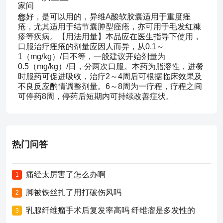
您好，是可以用的，异维A酸软胶囊适用于重度痤
疮，尤其适用于结节囊肿型痤疮，亦可用于毛发红糠
疹等疾病。【用法用量】本品应在医生指导下使用，
口服治疗痤疮的剂量应因人而异，从0.1～
1（mg/kg）/日不等，一般建议开始剂量为
0.5（mg/kg）/日，分两次口服。本药为脂溶性，进餐
时服药可促进吸收，治疗2～4周后可根据临床效果及
不良反应酌情调整剂量。6～8周为一疗程，疗程之间
可停药8周，停药后短期内可持续改善症状。
热门问答
痛经太厉害了怎么办啊
1
脚被铁丝扎了用打破伤风吗
2
乳腺纤维瘤手术后复发率高吗 纤维瘤是多发性的
3