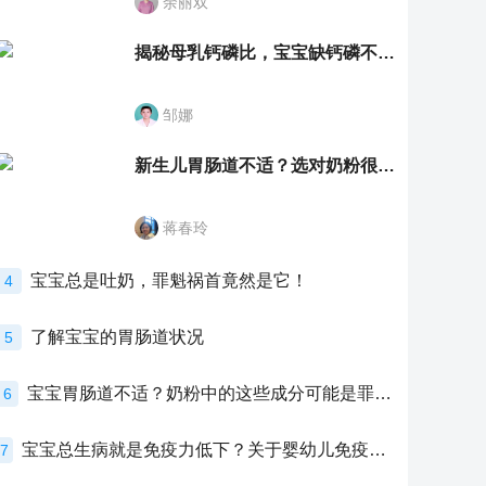
余丽双
揭秘母乳钙磷比，宝宝缺钙磷不再愁
邹娜
新生儿胃肠道不适？选对奶粉很重要！
蒋春玲
宝宝总是吐奶，罪魁祸首竟然是它！
4
了解宝宝的胃肠道状况
5
宝宝胃肠道不适？奶粉中的这些成分可能是罪魁祸首！
6
宝宝总生病就是免疫力低下？关于婴幼儿免疫力的真相，家长必须了解！
7