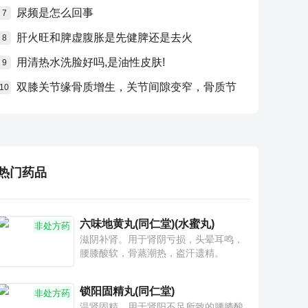
尿频是怎么回事
7
肝火旺和脾虚腹胀是先健脾还是去火
8
用清热水洗脸好吗,是油性皮肤!
9
双膝关节缘骨质增生，关节间隙变窄，骨质节
10
热门药品
六味地黄丸(同仁堂)(水蜜丸)
非处方药
滋阴补肾。用于肾阴亏损，头晕耳鸣，
腰膝酸软，骨蒸潮热，盗汗遗精。
锁阳固精丸(同仁堂)
非处方药
温肾固精。用于肾阳不足所致的腰膝酸