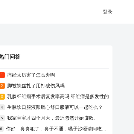
登录
热门问答
痛经太厉害了怎么办啊
1
脚被铁丝扎了用打破伤风吗
2
乳腺纤维瘤手术后复发率高吗 纤维瘤是多发性的
3
生脉饮口服液跟脑心舒口服液可以一起吃么？
4
我家宝宝才四个月大，最近忽然开始咳嗽。
5
你好，鼻炎犯了，鼻子不通，嗓子沙哑请问吃什么药比较好？
6