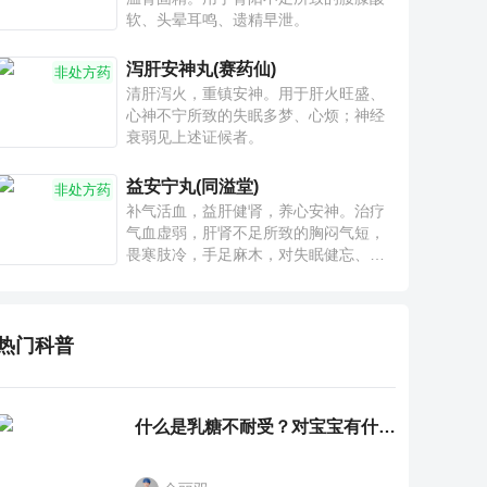
软、头晕耳鸣、遗精早泄。
泻肝安神丸(赛药仙)
非处方药
清肝泻火，重镇安神。用于肝火旺盛、
心神不宁所致的失眠多梦、心烦；神经
衰弱见上述证候者。
益安宁丸(同溢堂)
非处方药
补气活血，益肝健肾，养心安神。治疗
气血虚弱，肝肾不足所致的胸闷气短，
畏寒肢冷，手足麻木，对失眠健忘、神
疲乏力、腰膝酸软也有一定疗效。
热门科普
什么是乳糖不耐受？对宝宝有什么影响？