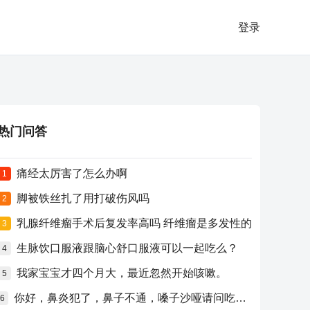
登录
热门问答
痛经太厉害了怎么办啊
1
脚被铁丝扎了用打破伤风吗
2
乳腺纤维瘤手术后复发率高吗 纤维瘤是多发性的
3
生脉饮口服液跟脑心舒口服液可以一起吃么？
4
我家宝宝才四个月大，最近忽然开始咳嗽。
5
你好，鼻炎犯了，鼻子不通，嗓子沙哑请问吃什么药比较好？
6