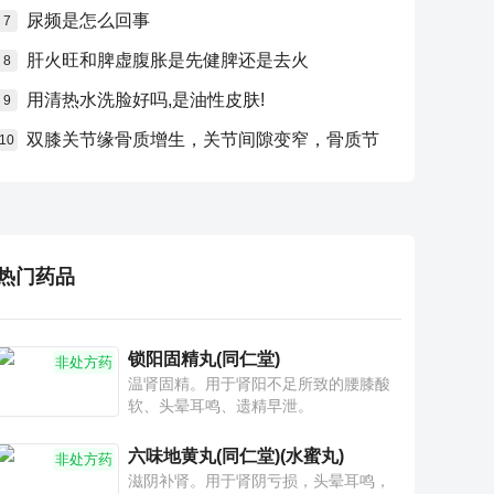
尿频是怎么回事
7
肝火旺和脾虚腹胀是先健脾还是去火
8
用清热水洗脸好吗,是油性皮肤!
9
双膝关节缘骨质增生，关节间隙变窄，骨质节
10
热门药品
锁阳固精丸(同仁堂)
非处方药
温肾固精。用于肾阳不足所致的腰膝酸
软、头晕耳鸣、遗精早泄。
六味地黄丸(同仁堂)(水蜜丸)
非处方药
滋阴补肾。用于肾阴亏损，头晕耳鸣，