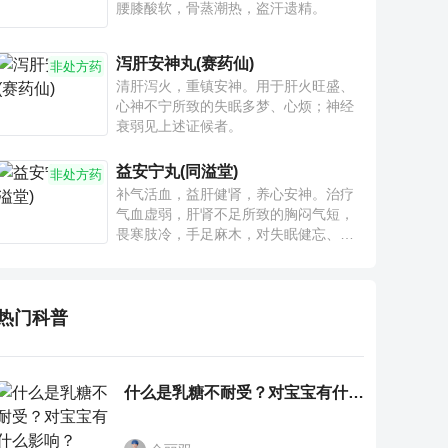
腰膝酸软，骨蒸潮热，盗汗遗精。
泻肝安神丸(赛药仙)
非处方药
清肝泻火，重镇安神。用于肝火旺盛、
心神不宁所致的失眠多梦、心烦；神经
衰弱见上述证候者。
益安宁丸(同溢堂)
非处方药
补气活血，益肝健肾，养心安神。治疗
气血虚弱，肝肾不足所致的胸闷气短，
畏寒肢冷，手足麻木，对失眠健忘、神
疲乏力、腰膝酸软也有一定疗效。
热门科普
什么是乳糖不耐受？对宝宝有什么影响？