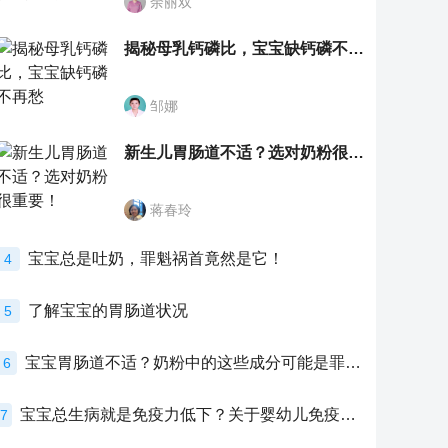
余丽双
揭秘母乳钙磷比，宝宝缺钙磷不再愁
邹娜
新生儿胃肠道不适？选对奶粉很重要！
蒋春玲
宝宝总是吐奶，罪魁祸首竟然是它！
4
了解宝宝的胃肠道状况
5
宝宝胃肠道不适？奶粉中的这些成分可能是罪魁祸首！
6
宝宝总生病就是免疫力低下？关于婴幼儿免疫力的真相，家长必须了解！
7