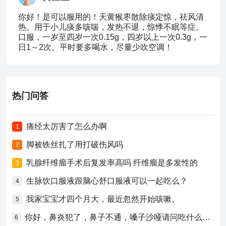
你好！是可以服用的！天黄猴枣散除痰定惊，祛风清
热。用于小儿痰多咳喘，发热不退，惊悸不眠等症。
口服，一岁至四岁一次0.15g，四岁以上一次0.3g，一
日1～2次。平时要多喝水，尽量少吹空调！
热门问答
痛经太厉害了怎么办啊
1
脚被铁丝扎了用打破伤风吗
2
乳腺纤维瘤手术后复发率高吗 纤维瘤是多发性的
3
生脉饮口服液跟脑心舒口服液可以一起吃么？
4
我家宝宝才四个月大，最近忽然开始咳嗽。
5
你好，鼻炎犯了，鼻子不通，嗓子沙哑请问吃什么药比较好？
6