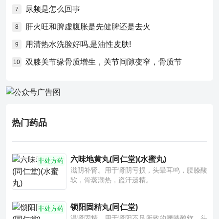
尿频是怎么回事
7
肝火旺和脾虚腹胀是先健脾还是去火
8
用清热水洗脸好吗,是油性皮肤!
9
双膝关节缘骨质增生，关节间隙变窄，骨质节
10
热门药品
六味地黄丸(同仁堂)(水蜜丸)
非处方药
滋阴补肾。用于肾阴亏损，头晕耳鸣，腰膝酸
软，骨蒸潮热，盗汗遗精。
锁阳固精丸(同仁堂)
非处方药
温肾固精。用于肾阳不足所致的腰膝酸软、头