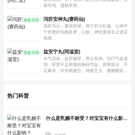
晕耳鸣、遗精早泄。
泻肝安神丸(赛药仙)
非处方药
清肝泻火，重镇安神。用于肝火旺盛、心神不
宁所致的失眠多梦、心烦；神经衰弱见上述证
候者。
益安宁丸(同溢堂)
非处方药
补气活血，益肝健肾，养心安神。治疗气血虚
弱，肝肾不足所致的胸闷气短，畏寒肢冷，手
足麻木，对失眠健忘、神疲乏力、腰膝酸软也
有一定疗效。
热门科普
什么是乳糖不耐受？对宝宝有什么影响？