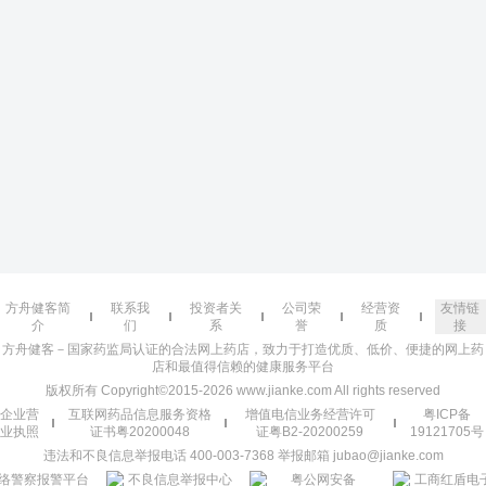
方舟健客简
联系我
投资者关
公司荣
经营资
友情链
介
们
系
誉
质
接
方舟健客－国家药监局认证的合法网上药店，致力于打造优质、低价、便捷的网上药
店和最值得信赖的健康服务平台
版权所有 Copyright©2015-2026 www.jianke.com All rights reserved
企业营
互联网药品信息服务资格
增值电信业务经营许可
粤ICP备
业执照
证书粤20200048
证粤B2-20200259
19121705号
违法和不良信息举报电话 400-003-7368 举报邮箱 jubao@jianke.com