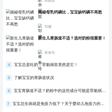
余丽双
揭秘母乳钙磷比，宝宝缺钙磷不再愁
邹娜
新生儿胃肠道不适？选对奶粉很重要！
蒋春玲
宝宝总是吐奶，罪魁祸首竟然是它！
4
了解宝宝的胃肠道状况
5
宝宝胃肠道不适？奶粉中的这些成分可能是罪魁祸首！
6
宝宝总生病就是免疫力低下？关于婴幼儿免疫力的真相，家长必须了解！
7