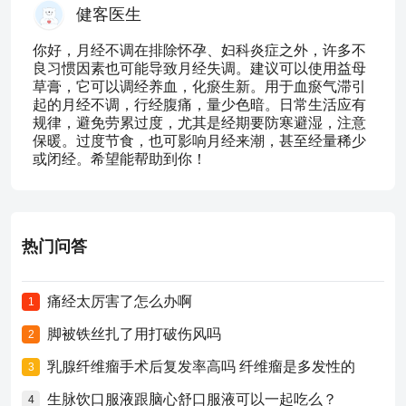
健客医生
你好，月经不调在排除怀孕、妇科炎症之外，许多不
良习惯因素也可能导致月经失调。建议可以使用益母
草膏，它可以调经养血，化瘀生新。用于血瘀气滞引
起的月经不调，行经腹痛，量少色暗。日常生活应有
规律，避免劳累过度，尤其是经期要防寒避湿，注意
保暖。过度节食，也可影响月经来潮，甚至经量稀少
或闭经。希望能帮助到你！
热门问答
痛经太厉害了怎么办啊
1
脚被铁丝扎了用打破伤风吗
2
乳腺纤维瘤手术后复发率高吗 纤维瘤是多发性的
3
生脉饮口服液跟脑心舒口服液可以一起吃么？
4