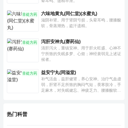
晕耳鸣、遗精早泄。
六味地黄丸(同仁堂)(水蜜丸)
非处方药
滋阴补肾。用于肾阴亏损，头晕耳鸣，腰膝酸
软，骨蒸潮热，盗汗遗精。
泻肝安神丸(赛药仙)
非处方药
清肝泻火，重镇安神。用于肝火旺盛、心神不
宁所致的失眠多梦、心烦；神经衰弱见上述证
候者。
益安宁丸(同溢堂)
非处方药
补气活血，益肝健肾，养心安神。治疗气血虚
弱，肝肾不足所致的胸闷气短，畏寒肢冷，手
足麻木，对失眠健忘、神疲乏力、腰膝酸软也
有一定疗效。
热门科普