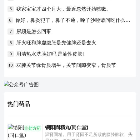
我家宝宝才四个月大，最近忽然开始咳嗽。
5
你好，鼻炎犯了，鼻子不通，嗓子沙哑请问吃什么药比较好？
6
尿频是怎么回事
7
肝火旺和脾虚腹胀是先健脾还是去火
8
用清热水洗脸好吗,是油性皮肤!
9
双膝关节缘骨质增生，关节间隙变窄，骨质节
10
热门药品
锁阳固精丸(同仁堂)
非处方药
温肾固精。用于肾阳不足所致的腰膝酸软、头