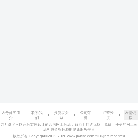
方舟健客简
联系我
投资者关
公司荣
经营资
友情链
介
们
系
誉
质
接
方舟健客－国家药监局认证的合法网上药店，致力于打造优质、低价、便捷的网上药
店和最值得信赖的健康服务平台
版权所有 Copyright©2015-2026 www.jianke.com All rights reserved