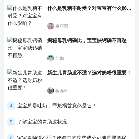
什么是乳糖不耐受？对宝宝有什么影响？
余丽双
揭秘母乳钙磷比，宝宝缺钙磷不再愁
邹娜
新生儿胃肠道不适？选对奶粉很重要！
蒋春玲
宝宝总是吐奶，罪魁祸首竟然是它！
4
了解宝宝的胃肠道状况
5
宝宝胃肠道不适？奶粉中的这些成分可能是罪魁祸首！
6