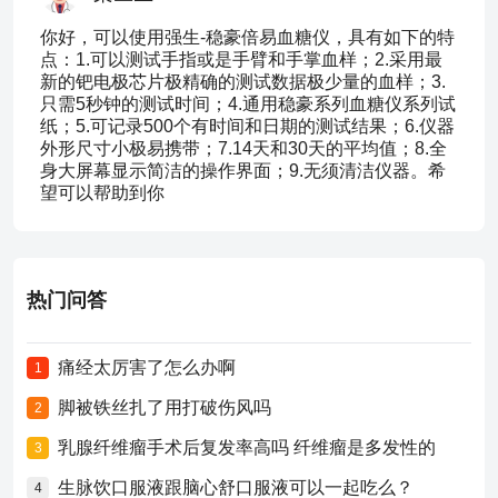
你好，可以使用强生-稳豪倍易血糖仪，具有如下的特
点：1.可以测试手指或是手臂和手掌血样；2.采用最
新的钯电极芯片极精确的测试数据极少量的血样；3.
只需5秒钟的测试时间；4.通用稳豪系列血糖仪系列试
纸；5.可记录500个有时间和日期的测试结果；6.仪器
外形尺寸小极易携带；7.14天和30天的平均值；8.全
身大屏幕显示简洁的操作界面；9.无须清洁仪器。希
望可以帮助到你
热门问答
痛经太厉害了怎么办啊
1
脚被铁丝扎了用打破伤风吗
2
乳腺纤维瘤手术后复发率高吗 纤维瘤是多发性的
3
生脉饮口服液跟脑心舒口服液可以一起吃么？
4