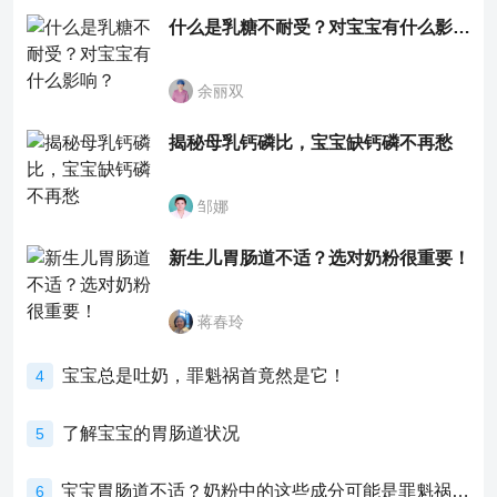
什么是乳糖不耐受？对宝宝有什么影响？
余丽双
揭秘母乳钙磷比，宝宝缺钙磷不再愁
邹娜
新生儿胃肠道不适？选对奶粉很重要！
蒋春玲
宝宝总是吐奶，罪魁祸首竟然是它！
4
了解宝宝的胃肠道状况
5
宝宝胃肠道不适？奶粉中的这些成分可能是罪魁祸首！
6