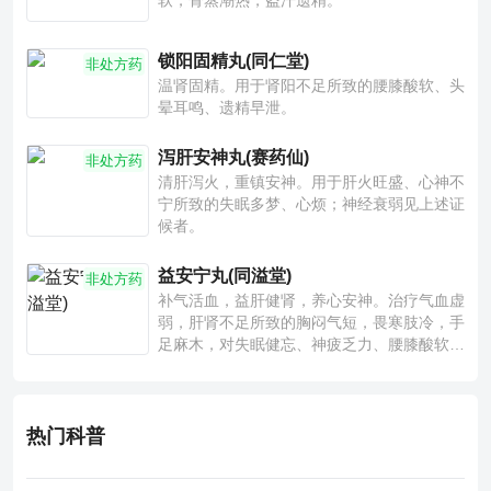
软，骨蒸潮热，盗汗遗精。
锁阳固精丸(同仁堂)
非处方药
温肾固精。用于肾阳不足所致的腰膝酸软、头
晕耳鸣、遗精早泄。
泻肝安神丸(赛药仙)
非处方药
清肝泻火，重镇安神。用于肝火旺盛、心神不
宁所致的失眠多梦、心烦；神经衰弱见上述证
候者。
益安宁丸(同溢堂)
非处方药
补气活血，益肝健肾，养心安神。治疗气血虚
弱，肝肾不足所致的胸闷气短，畏寒肢冷，手
足麻木，对失眠健忘、神疲乏力、腰膝酸软也
有一定疗效。
热门科普