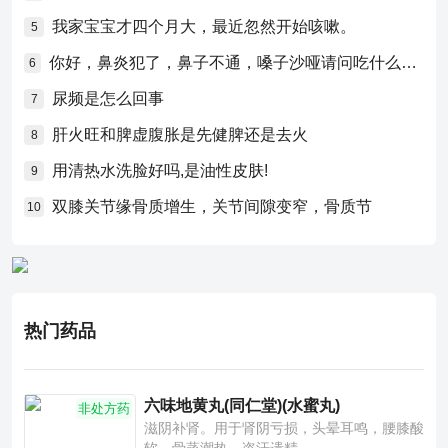
我家宝宝才四个月大，最近忽然开始咳嗽。
5
你好，鼻炎犯了，鼻子不通，嗓子沙哑请问吃什么药比较好？
6
尿频是怎么回事
7
肝火旺和脾虚腹胀是先健脾还是去火
8
用清热水洗脸好吗,是油性皮肤!
9
双膝关节缘骨质增生，关节间隙变窄，骨质节
10
热门药品
六味地黄丸(同仁堂)(水蜜丸)
非处方药
滋阴补肾。用于肾阴亏损，头晕耳鸣，腰膝酸