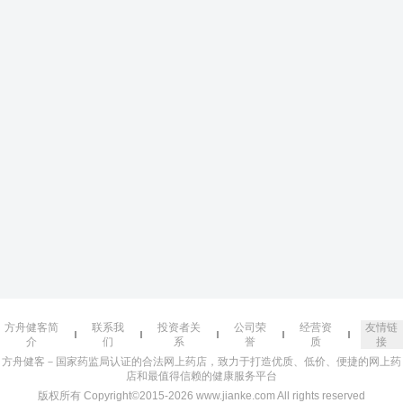
方舟健客简
联系我
投资者关
公司荣
经营资
友情链
介
们
系
誉
质
接
方舟健客－国家药监局认证的合法网上药店，致力于打造优质、低价、便捷的网上药
店和最值得信赖的健康服务平台
版权所有 Copyright©2015-2026 www.jianke.com All rights reserved