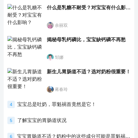
什么是乳糖不耐受？对宝宝有什么影响？
余丽双
揭秘母乳钙磷比，宝宝缺钙磷不再愁
邹娜
新生儿胃肠道不适？选对奶粉很重要！
蒋春玲
宝宝总是吐奶，罪魁祸首竟然是它！
4
了解宝宝的胃肠道状况
5
宝宝胃肠道不适？奶粉中的这些成分可能是罪魁祸首！
6