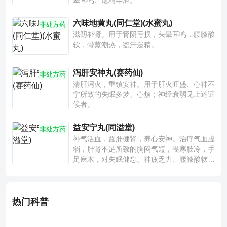
晕耳鸣、遗精早泄。
六味地黄丸(同仁堂)(水蜜丸)
非处方药
滋阴补肾。用于肾阴亏损，头晕耳鸣，腰膝酸
软，骨蒸潮热，盗汗遗精。
泻肝安神丸(赛药仙)
非处方药
清肝泻火，重镇安神。用于肝火旺盛、心神不
宁所致的失眠多梦、心烦；神经衰弱见上述证
候者。
益安宁丸(同溢堂)
非处方药
补气活血，益肝健肾，养心安神。治疗气血虚
弱，肝肾不足所致的胸闷气短，畏寒肢冷，手
足麻木，对失眠健忘、神疲乏力、腰膝酸软也
有一定疗效。
热门科普