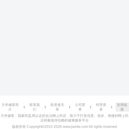
方舟健客简
联系我
投资者关
公司荣
经营资
友情链
介
们
系
誉
质
接
方舟健客－国家药监局认证的合法网上药店，致力于打造优质、低价、便捷的网上药
店和最值得信赖的健康服务平台
版权所有 Copyright©2015-2026 www.jianke.com All rights reserved