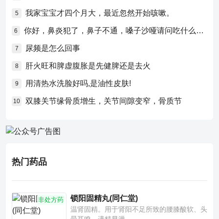
我家宝宝才四个月大，最近忽然开始咳嗽。
5
你好，鼻炎犯了，鼻子不通，嗓子沙哑请问吃什么药比较好？
6
尿频是怎么回事
7
肝火旺和脾虚腹胀是先健脾还是去火
8
用清热水洗脸好吗,是油性皮肤!
9
双膝关节缘骨质增生，关节间隙变窄，骨质节
10
热门药品
锁阳固精丸(同仁堂)
非处方药
温肾固精。用于肾阳不足所致的腰膝酸软、头