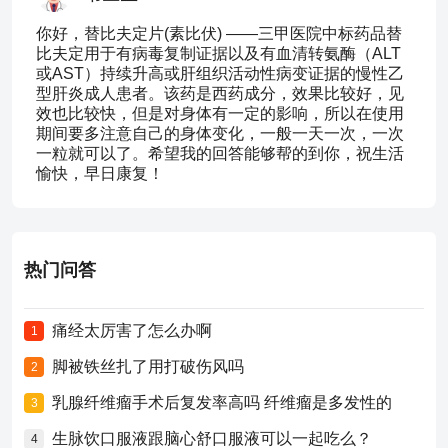
你好，替比夫定片(素比伏) ——三甲医院中标药品替
比夫定用于有病毒复制证据以及有血清转氨酶（ALT
或AST）持续升高或肝组织活动性病变证据的慢性乙
型肝炎成人患者。该药是西药成分，效果比较好，见
效也比较快，但是对身体有一定的影响，所以在使用
期间要多注意自己的身体变化，一般一天一次，一次
一粒就可以了。希望我的回答能够帮的到你，祝生活
愉快，早日康复！
热门问答
痛经太厉害了怎么办啊
1
脚被铁丝扎了用打破伤风吗
2
乳腺纤维瘤手术后复发率高吗 纤维瘤是多发性的
3
生脉饮口服液跟脑心舒口服液可以一起吃么？
4