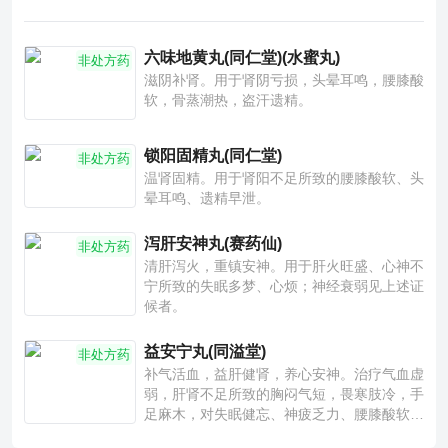
六味地黄丸(同仁堂)(水蜜丸)
非处方药
滋阴补肾。用于肾阴亏损，头晕耳鸣，腰膝酸
软，骨蒸潮热，盗汗遗精。
锁阳固精丸(同仁堂)
非处方药
温肾固精。用于肾阳不足所致的腰膝酸软、头
晕耳鸣、遗精早泄。
泻肝安神丸(赛药仙)
非处方药
清肝泻火，重镇安神。用于肝火旺盛、心神不
宁所致的失眠多梦、心烦；神经衰弱见上述证
候者。
益安宁丸(同溢堂)
非处方药
补气活血，益肝健肾，养心安神。治疗气血虚
弱，肝肾不足所致的胸闷气短，畏寒肢冷，手
足麻木，对失眠健忘、神疲乏力、腰膝酸软也
有一定疗效。