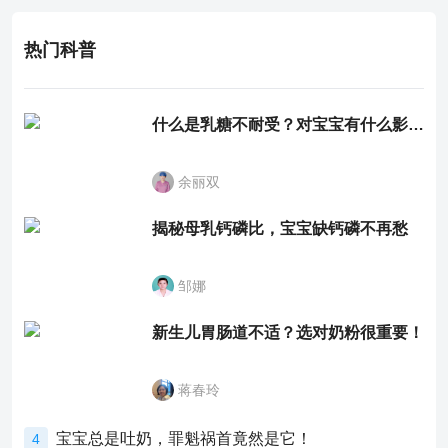
热门科普
什么是乳糖不耐受？对宝宝有什么影响？
余丽双
揭秘母乳钙磷比，宝宝缺钙磷不再愁
邹娜
新生儿胃肠道不适？选对奶粉很重要！
蒋春玲
宝宝总是吐奶，罪魁祸首竟然是它！
4