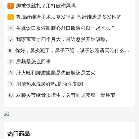
脚被铁丝扎了用打破伤风吗
2
乳腺纤维瘤手术后复发率高吗 纤维瘤是多发性的
3
生脉饮口服液跟脑心舒口服液可以一起吃么？
4
我家宝宝才四个月大，最近忽然开始咳嗽。
5
你好，鼻炎犯了，鼻子不通，嗓子沙哑请问吃什么药比较好？
6
尿频是怎么回事
7
肝火旺和脾虚腹胀是先健脾还是去火
8
用清热水洗脸好吗,是油性皮肤!
9
双膝关节缘骨质增生，关节间隙变窄，骨质节
10
热门药品