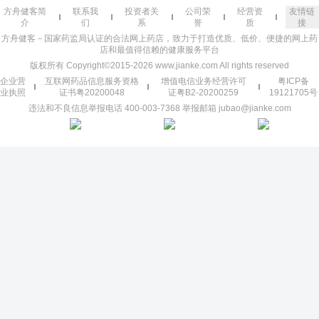
方舟健客简
联系我
投资者关
公司荣
经营资
友情链
介
们
系
誉
质
接
方舟健客－国家药监局认证的合法网上药店，致力于打造优质、低价、便捷的网上药
店和最值得信赖的健康服务平台
版权所有 Copyright©2015-2026 www.jianke.com All rights reserved
企业营
互联网药品信息服务资格
增值电信业务经营许可
粤ICP备
业执照
证书粤20200048
证粤B2-20200259
19121705号
违法和不良信息举报电话 400-003-7368 举报邮箱 jubao@jianke.com