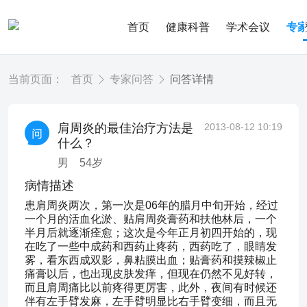
首页
健康科普
学术会议
专
当前页面：
首页
专家问答
问答详情
肩周炎的最佳治疗方法是
2013-08-12 10:19
什么？
男
54
岁
病情描述
患肩周炎两次，第一次是06年的腊月中旬开始，经过
一个月的活血化淤、贴肩周炎膏药和扶他林后，一个
半月后就逐渐痊愈；这次是今年正月初四开始的，现
在吃了一些中成药和西药止疼药，西药吃了，眼睛发
雾，看东西成双影，鼻粘膜出血；贴膏药和摸辣椒止
痛膏以后，也出现皮肤发痒，但现在仍然不见好转，
而且肩周痛比以前疼得更厉害，此外，夜间有时候还
伴有左手臂发麻，左手臂明显比右手臂变细，而且无