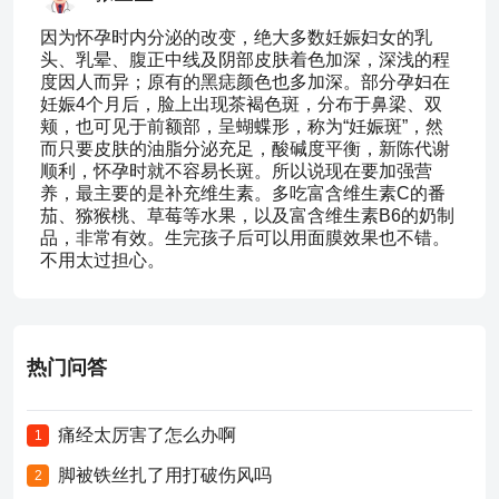
因为怀孕时内分泌的改变，绝大多数妊娠妇女的乳
头、乳晕、腹正中线及阴部皮肤着色加深，深浅的程
度因人而异；原有的黑痣颜色也多加深。部分孕妇在
妊娠4个月后，脸上出现茶褐色斑，分布于鼻梁、双
颊，也可见于前额部，呈蝴蝶形，称为“妊娠斑”，然
而只要皮肤的油脂分泌充足，酸碱度平衡，新陈代谢
顺利，怀孕时就不容易长斑。所以说现在要加强营
养，最主要的是补充维生素。多吃富含维生素C的番
茄、猕猴桃、草莓等水果，以及富含维生素B6的奶制
品，非常有效。生完孩子后可以用面膜效果也不错。
不用太过担心。
热门问答
痛经太厉害了怎么办啊
1
脚被铁丝扎了用打破伤风吗
2