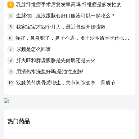
乳腺纤维瘤手术后复发率高吗 纤维瘤是多发性的
3
生脉饮口服液跟脑心舒口服液可以一起吃么？
4
我家宝宝才四个月大，最近忽然开始咳嗽。
5
你好，鼻炎犯了，鼻子不通，嗓子沙哑请问吃什么药比较好？
6
尿频是怎么回事
7
肝火旺和脾虚腹胀是先健脾还是去火
8
用清热水洗脸好吗,是油性皮肤!
9
双膝关节缘骨质增生，关节间隙变窄，骨质节
10
热门药品