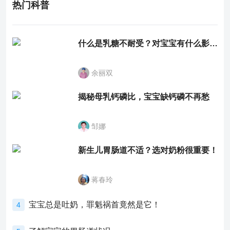
热门科普
什么是乳糖不耐受？对宝宝有什么影响？
余丽双
揭秘母乳钙磷比，宝宝缺钙磷不再愁
邹娜
新生儿胃肠道不适？选对奶粉很重要！
蒋春玲
宝宝总是吐奶，罪魁祸首竟然是它！
4