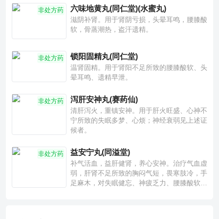
六味地黄丸(同仁堂)(水蜜丸)
非处方药
滋阴补肾。用于肾阴亏损，头晕耳鸣，腰膝酸
软，骨蒸潮热，盗汗遗精。
锁阳固精丸(同仁堂)
非处方药
温肾固精。用于肾阳不足所致的腰膝酸软、头
晕耳鸣、遗精早泄。
泻肝安神丸(赛药仙)
非处方药
清肝泻火，重镇安神。用于肝火旺盛、心神不
宁所致的失眠多梦、心烦；神经衰弱见上述证
候者。
益安宁丸(同溢堂)
非处方药
补气活血，益肝健肾，养心安神。治疗气血虚
弱，肝肾不足所致的胸闷气短，畏寒肢冷，手
足麻木，对失眠健忘、神疲乏力、腰膝酸软也
有一定疗效。