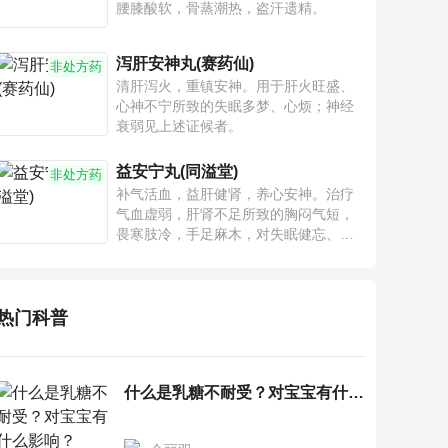
腰膝酸软，骨蒸潮热，盗汗遗精。
泻肝安神丸(赛药仙)
非处方药
清肝泻火，重镇安神。用于肝火旺盛、
心神不宁所致的失眠多梦、心烦；神经
衰弱见上述证候者。
益安宁丸(同溢堂)
非处方药
补气活血，益肝健肾，养心安神。治疗
气血虚弱，肝肾不足所致的胸闷气短，
畏寒肢冷，手足麻木，对失眠健忘、神
疲乏力、腰膝酸软也有一定疗效。
热门科普
什么是乳糖不耐受？对宝宝有什么影响？