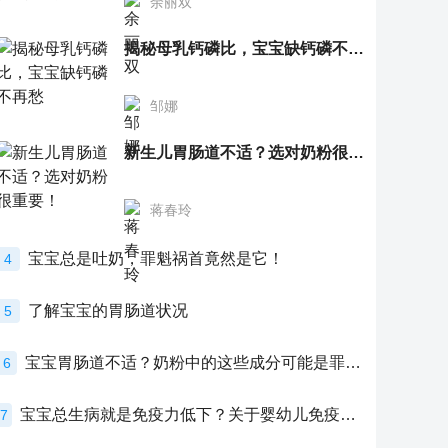
余丽双
揭秘母乳钙磷比，宝宝缺钙磷不再愁
邹娜
新生儿胃肠道不适？选对奶粉很重要！
蒋春玲
宝宝总是吐奶，罪魁祸首竟然是它！
4
了解宝宝的胃肠道状况
5
宝宝胃肠道不适？奶粉中的这些成分可能是罪魁祸首！
6
宝宝总生病就是免疫力低下？关于婴幼儿免疫力的真相，家长必须了解！
7