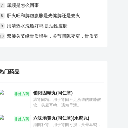
尿频是怎么回事
7
肝火旺和脾虚腹胀是先健脾还是去火
8
用清热水洗脸好吗,是油性皮肤!
9
双膝关节缘骨质增生，关节间隙变窄，骨质节
10
热门药品
锁阳固精丸(同仁堂)
非处方药
温肾固精。用于肾阳不足所致的腰膝酸
软、头晕耳鸣、遗精早泄。
六味地黄丸(同仁堂)(水蜜丸)
非处方药
滋阴补肾。用于肾阴亏损，头晕耳鸣，