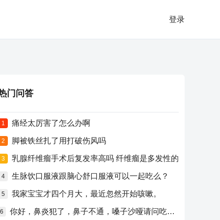
登录
热门问答
痛经太厉害了怎么办啊
1
脚被铁丝扎了用打破伤风吗
2
乳腺纤维瘤手术后复发率高吗 纤维瘤是多发性的
3
生脉饮口服液跟脑心舒口服液可以一起吃么？
4
我家宝宝才四个月大，最近忽然开始咳嗽。
5
你好，鼻炎犯了，鼻子不通，嗓子沙哑请问吃什么药比较好？
6