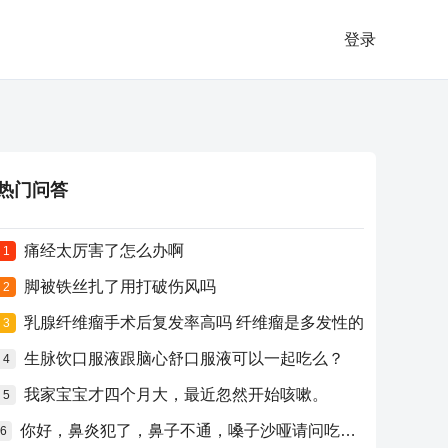
登录
热门问答
痛经太厉害了怎么办啊
1
脚被铁丝扎了用打破伤风吗
2
乳腺纤维瘤手术后复发率高吗 纤维瘤是多发性的
3
生脉饮口服液跟脑心舒口服液可以一起吃么？
4
我家宝宝才四个月大，最近忽然开始咳嗽。
5
你好，鼻炎犯了，鼻子不通，嗓子沙哑请问吃什么药比较好？
6