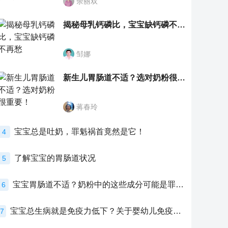
余丽双
揭秘母乳钙磷比，宝宝缺钙磷不再愁
邹娜
新生儿胃肠道不适？选对奶粉很重要！
蒋春玲
宝宝总是吐奶，罪魁祸首竟然是它！
4
了解宝宝的胃肠道状况
5
宝宝胃肠道不适？奶粉中的这些成分可能是罪魁祸首！
6
宝宝总生病就是免疫力低下？关于婴幼儿免疫力的真相，家长必须了解！
7