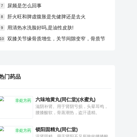
尿频是怎么回事
7
肝火旺和脾虚腹胀是先健脾还是去火
8
用清热水洗脸好吗,是油性皮肤!
9
双膝关节缘骨质增生，关节间隙变窄，骨质节
10
热门药品
六味地黄丸(同仁堂)(水蜜丸)
非处方药
滋阴补肾。用于肾阴亏损，头晕耳鸣，
腰膝酸软，骨蒸潮热，盗汗遗精。
锁阳固精丸(同仁堂)
非处方药
温肾固精。用于肾阳不足所致的腰膝酸