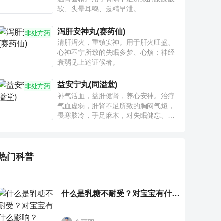
软、头晕耳鸣、遗精早泄。
泻肝安神丸(赛药仙)
非处方药
清肝泻火，重镇安神。用于肝火旺盛、
心神不宁所致的失眠多梦、心烦；神经
衰弱见上述证候者。
益安宁丸(同溢堂)
非处方药
补气活血，益肝健肾，养心安神。治疗
气血虚弱，肝肾不足所致的胸闷气短，
畏寒肢冷，手足麻木，对失眠健忘、神
疲乏力、腰膝酸软也有一定疗效。
热门科普
什么是乳糖不耐受？对宝宝有什么影响？