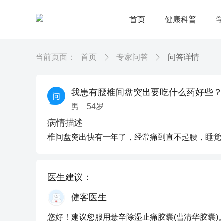
首页
健康科普
当前页面：
首页
专家问答
问答详情
我患有腰椎间盘突出要吃什么药好些
男
54
岁
病情描述
椎间盘突出快有一年了，经常痛到直不起腰，睡觉
医生建议：
健客医生
您好！建议您服用薏辛除湿止痛胶囊(曹清华胶囊