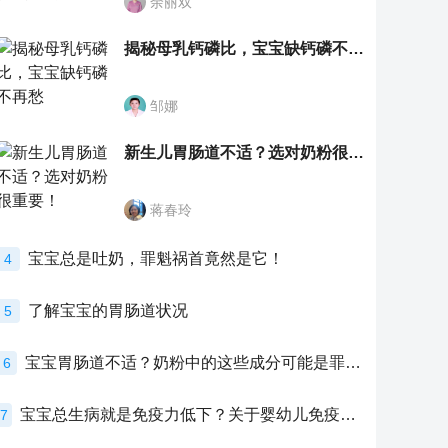
余丽双
揭秘母乳钙磷比，宝宝缺钙磷不再愁
邹娜
新生儿胃肠道不适？选对奶粉很重要！
蒋春玲
宝宝总是吐奶，罪魁祸首竟然是它！
4
了解宝宝的胃肠道状况
5
宝宝胃肠道不适？奶粉中的这些成分可能是罪魁祸首！
6
宝宝总生病就是免疫力低下？关于婴幼儿免疫力的真相，家长必须了解！
7