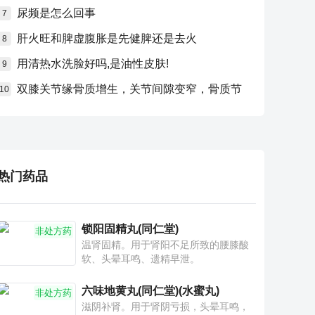
尿频是怎么回事
7
肝火旺和脾虚腹胀是先健脾还是去火
8
用清热水洗脸好吗,是油性皮肤!
9
双膝关节缘骨质增生，关节间隙变窄，骨质节
10
热门药品
锁阳固精丸(同仁堂)
非处方药
温肾固精。用于肾阳不足所致的腰膝酸
软、头晕耳鸣、遗精早泄。
六味地黄丸(同仁堂)(水蜜丸)
非处方药
滋阴补肾。用于肾阴亏损，头晕耳鸣，