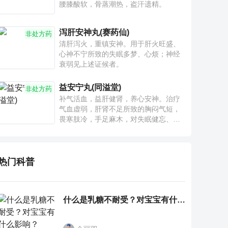
腰膝酸软，骨蒸潮热，盗汗遗精。
泻肝安神丸(赛药仙)
非处方药
清肝泻火，重镇安神。用于肝火旺盛、
心神不宁所致的失眠多梦、心烦；神经
衰弱见上述证候者。
益安宁丸(同溢堂)
非处方药
补气活血，益肝健肾，养心安神。治疗
气血虚弱，肝肾不足所致的胸闷气短，
畏寒肢冷，手足麻木，对失眠健忘、神
疲乏力、腰膝酸软也有一定疗效。
热门科普
什么是乳糖不耐受？对宝宝有什么影响？