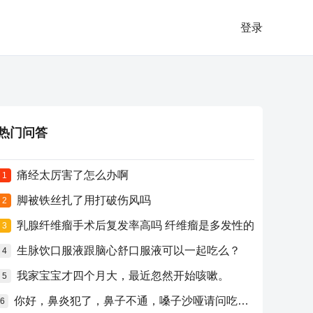
登录
热门问答
痛经太厉害了怎么办啊
1
脚被铁丝扎了用打破伤风吗
2
乳腺纤维瘤手术后复发率高吗 纤维瘤是多发性的
3
生脉饮口服液跟脑心舒口服液可以一起吃么？
4
我家宝宝才四个月大，最近忽然开始咳嗽。
5
你好，鼻炎犯了，鼻子不通，嗓子沙哑请问吃什么药比较好？
6