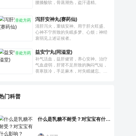
腰膝酸软，骨蒸潮热，盗汗遗精。
泻肝安神丸(赛药仙)
非处方药
清肝泻火，重镇安神。用于肝火旺盛、
心神不宁所致的失眠多梦、心烦；神经
衰弱见上述证候者。
益安宁丸(同溢堂)
非处方药
补气活血，益肝健肾，养心安神。治疗
气血虚弱，肝肾不足所致的胸闷气短，
畏寒肢冷，手足麻木，对失眠健忘、神
疲乏力、腰膝酸软也有一定疗效。
热门科普
什么是乳糖不耐受？对宝宝有什么影响？