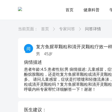
首页
健康科普
当前页面：
首页
专家问答
问答详情
复方鱼腥草颗粒和清开灵颗粒疗效一
男
45
岁
病情描述
患者年龄:4.5 患者性别:男 病情描述: 儿童
酚烷胺颗粒，还是吃复方鱼腥草颗粒或清开灵颗粒
多。 请问儿童感冒，症状是打喷嚏和轻微流鼻涕
粒或清开灵颗粒吗？复方鱼腥草颗粒和清开灵颗粒
呼吸内科专家帮忙详细解答一下！谢谢！
医生建议：