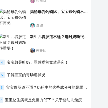
余丽双
揭秘母乳钙磷比，宝宝缺钙磷不再愁
邹娜
新生儿胃肠道不适？选对奶粉很重要！
蒋春玲
宝宝总是吐奶，罪魁祸首竟然是它！
4
了解宝宝的胃肠道状况
5
宝宝胃肠道不适？奶粉中的这些成分可能是罪魁祸首！
6
宝宝总生病就是免疫力低下？关于婴幼儿免疫力的真相，家长必须了解！
7