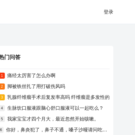
登录
热门问答
痛经太厉害了怎么办啊
1
脚被铁丝扎了用打破伤风吗
2
乳腺纤维瘤手术后复发率高吗 纤维瘤是多发性的
3
生脉饮口服液跟脑心舒口服液可以一起吃么？
4
我家宝宝才四个月大，最近忽然开始咳嗽。
5
你好，鼻炎犯了，鼻子不通，嗓子沙哑请问吃什么药比较好？
6