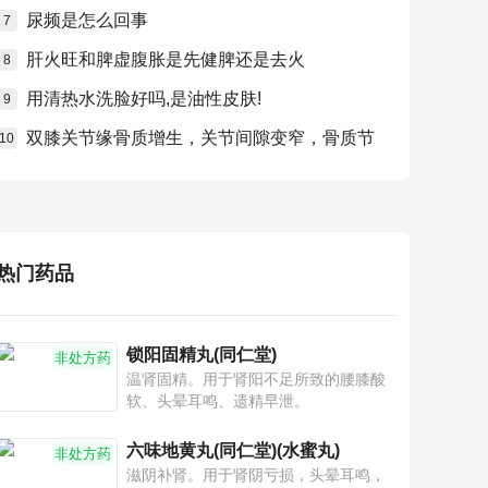
尿频是怎么回事
7
肝火旺和脾虚腹胀是先健脾还是去火
8
用清热水洗脸好吗,是油性皮肤!
9
双膝关节缘骨质增生，关节间隙变窄，骨质节
10
热门药品
锁阳固精丸(同仁堂)
非处方药
温肾固精。用于肾阳不足所致的腰膝酸
软、头晕耳鸣、遗精早泄。
六味地黄丸(同仁堂)(水蜜丸)
非处方药
滋阴补肾。用于肾阴亏损，头晕耳鸣，