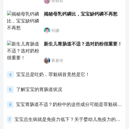
余丽双
揭秘母乳钙磷比，宝宝缺钙磷不再愁
邹娜
新生儿胃肠道不适？选对奶粉很重要！
蒋春玲
宝宝总是吐奶，罪魁祸首竟然是它！
4
了解宝宝的胃肠道状况
5
宝宝胃肠道不适？奶粉中的这些成分可能是罪魁祸首！
6
宝宝总生病就是免疫力低下？关于婴幼儿免疫力的真相，家长必须了解！
7