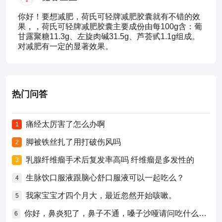
你好！要想减肥，荷氏可轻牌减肥胶囊就有不错的效
果，，荷氏可轻牌减肥胶囊主要成份由每100g含：葡
甘露聚糖11.3g、左旋肉碱31.5g、芦荟甙1.1g组成。
对减肥有一定的显著效果。
热门问答
痛经太厉害了怎么办啊
1
脚被铁丝扎了用打破伤风吗
2
乳腺纤维瘤手术后复发率高吗 纤维瘤是多发性的
3
生脉饮口服液跟脑心舒口服液可以一起吃么？
4
我家宝宝才四个月大，最近忽然开始咳嗽。
5
你好，鼻炎犯了，鼻子不通，嗓子沙哑请问吃什么药比较好？
6