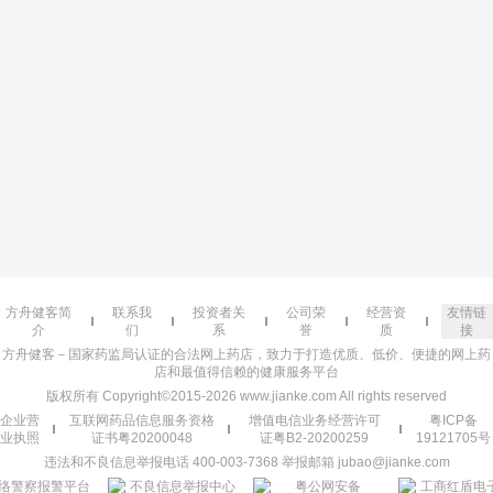
方舟健客简
联系我
投资者关
公司荣
经营资
友情链
介
们
系
誉
质
接
方舟健客－国家药监局认证的合法网上药店，致力于打造优质、低价、便捷的网上药
店和最值得信赖的健康服务平台
版权所有 Copyright©2015-2026 www.jianke.com All rights reserved
企业营
互联网药品信息服务资格
增值电信业务经营许可
粤ICP备
业执照
证书粤20200048
证粤B2-20200259
19121705号
违法和不良信息举报电话 400-003-7368 举报邮箱 jubao@jianke.com