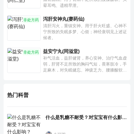
晕耳鸣、遗精早泄。
泻肝安神丸(赛药仙)
非处方药
清肝泻火，重镇安神。用于肝火旺盛、心神不
宁所致的失眠多梦、心烦；神经衰弱见上述证
候者。
益安宁丸(同溢堂)
非处方药
补气活血，益肝健肾，养心安神。治疗气血虚
弱，肝肾不足所致的胸闷气短，畏寒肢冷，手
足麻木，对失眠健忘、神疲乏力、腰膝酸软也
有一定疗效。
热门科普
什么是乳糖不耐受？对宝宝有什么影响？