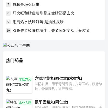
尿频是怎么回事
7
肝火旺和脾虚腹胀是先健脾还是去火
8
用清热水洗脸好吗,是油性皮肤!
9
双膝关节缘骨质增生，关节间隙变窄，骨质节
10
热门药品
六味地黄丸(同仁堂)(水蜜丸)
非处方药
滋阴补肾。用于肾阴亏损，头晕耳鸣，腰膝酸
软，骨蒸潮热，盗汗遗精。
锁阳固精丸(同仁堂)
非处方药
温肾固精。用于肾阳不足所致的腰膝酸软、头