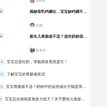
余丽双
揭秘母乳钙磷比，宝宝缺钙磷不再愁
邹娜
新生儿胃肠道不适？选对奶粉很重要！
蒋春玲
宝宝总是吐奶，罪魁祸首竟然是它！
4
了解宝宝的胃肠道状况
5
宝宝胃肠道不适？奶粉中的这些成分可能是罪魁祸首！
6
宝宝总生病就是免疫力低下？关于婴幼儿免疫力的真相，家长必须了解！
7