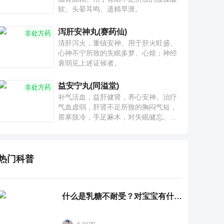
软、头晕耳鸣、遗精早泄。
泻肝安神丸(赛药仙)
非处方药
清肝泻火，重镇安神。用于肝火旺盛、
心神不宁所致的失眠多梦、心烦；神经
衰弱见上述证候者。
益安宁丸(同溢堂)
非处方药
补气活血，益肝健肾，养心安神。治疗
气血虚弱，肝肾不足所致的胸闷气短，
畏寒肢冷，手足麻木，对失眠健忘、神
疲乏力、腰膝酸软也有一定疗效。
热门科普
什么是乳糖不耐受？对宝宝有什么影响？