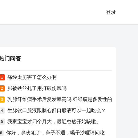
登录
热门问答
痛经太厉害了怎么办啊
1
脚被铁丝扎了用打破伤风吗
2
乳腺纤维瘤手术后复发率高吗 纤维瘤是多发性的
3
生脉饮口服液跟脑心舒口服液可以一起吃么？
4
我家宝宝才四个月大，最近忽然开始咳嗽。
5
你好，鼻炎犯了，鼻子不通，嗓子沙哑请问吃什么药比较好？
6