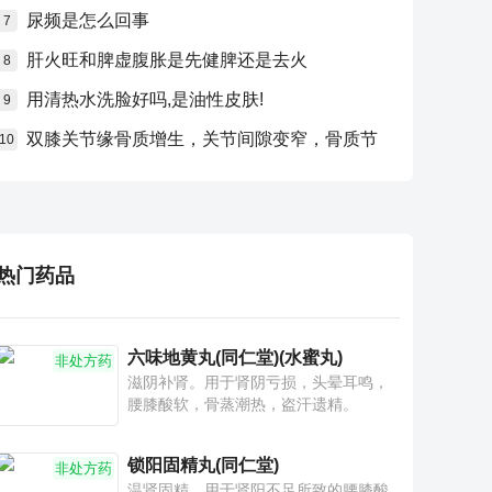
尿频是怎么回事
7
肝火旺和脾虚腹胀是先健脾还是去火
8
用清热水洗脸好吗,是油性皮肤!
9
双膝关节缘骨质增生，关节间隙变窄，骨质节
10
热门药品
六味地黄丸(同仁堂)(水蜜丸)
非处方药
滋阴补肾。用于肾阴亏损，头晕耳鸣，
腰膝酸软，骨蒸潮热，盗汗遗精。
锁阳固精丸(同仁堂)
非处方药
温肾固精。用于肾阳不足所致的腰膝酸