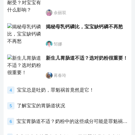
余丽双
揭秘母乳钙磷比，宝宝缺钙磷不再愁
邹娜
新生儿胃肠道不适？选对奶粉很重要！
蒋春玲
宝宝总是吐奶，罪魁祸首竟然是它！
4
了解宝宝的胃肠道状况
5
宝宝胃肠道不适？奶粉中的这些成分可能是罪魁祸首！
6