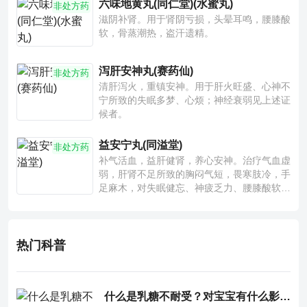
六味地黄丸(同仁堂)(水蜜丸)
非处方药
滋阴补肾。用于肾阴亏损，头晕耳鸣，腰膝酸
软，骨蒸潮热，盗汗遗精。
泻肝安神丸(赛药仙)
非处方药
清肝泻火，重镇安神。用于肝火旺盛、心神不
宁所致的失眠多梦、心烦；神经衰弱见上述证
候者。
益安宁丸(同溢堂)
非处方药
补气活血，益肝健肾，养心安神。治疗气血虚
弱，肝肾不足所致的胸闷气短，畏寒肢冷，手
足麻木，对失眠健忘、神疲乏力、腰膝酸软也
有一定疗效。
热门科普
什么是乳糖不耐受？对宝宝有什么影响？