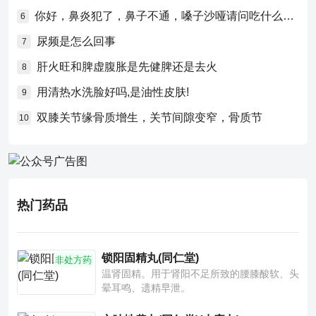
你好，鼻炎犯了，鼻子不通，嗓子沙哑请问吃什么药比较好？
6
尿频是怎么回事
7
肝火旺和脾虚腹胀是先健脾还是去火
8
用清热水洗脸好吗,是油性皮肤!
9
双膝关节缘骨质增生，关节间隙变窄，骨质节
10
热门药品
锁阳固精丸(同仁堂)
非处方药
温肾固精。用于肾阳不足所致的腰膝酸软、头
晕耳鸣、遗精早泄。