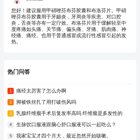
您好！建议服用甲硝唑芬布芬胶囊和布洛芬片。甲硝
唑芬布芬胶囊用于牙龈炎，牙周炎等疾患。对口腔
炎，舌炎等亦有一定疗效。布洛芬片用于缓解轻至中
度疼痛如头痛、关节痛、偏头痛、牙痛、肌肉痛、神
经痛、痛经。也用于普通感冒或流行性感冒引起的发
热。
热门问答
痛经太厉害了怎么办啊
1
脚被铁丝扎了用打破伤风吗
2
乳腺纤维瘤手术后复发率高吗 纤维瘤是多发性的
3
生脉饮口服液跟脑心舒口服液可以一起吃么？
4
我家宝宝才四个月大，最近忽然开始咳嗽。
5