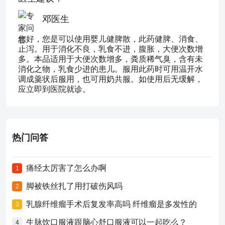
邓医生
您好，您是可以使用婴儿健脾散，此药健脾、消食、
止泻。用于消化不良，乳食不进，腹胀，大便次数增
多。本品适用于大便次数增多，粪质稀气臭，含有未
消化之物，乳食少进的患儿。服用此药时可用温开水
调成羹状后服用，也可用奶共服。如使用后无缓解，
应立即到医院就诊。
热门问答
痛经太厉害了怎么办啊
1
脚被铁丝扎了用打破伤风吗
2
乳腺纤维瘤手术后复发率高吗 纤维瘤是多发性的
3
生脉饮口服液跟脑心舒口服液可以一起吃么？
4