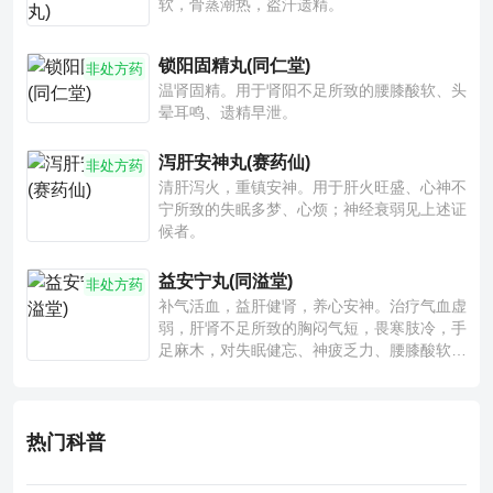
软，骨蒸潮热，盗汗遗精。
锁阳固精丸(同仁堂)
非处方药
温肾固精。用于肾阳不足所致的腰膝酸软、头
晕耳鸣、遗精早泄。
泻肝安神丸(赛药仙)
非处方药
清肝泻火，重镇安神。用于肝火旺盛、心神不
宁所致的失眠多梦、心烦；神经衰弱见上述证
候者。
益安宁丸(同溢堂)
非处方药
补气活血，益肝健肾，养心安神。治疗气血虚
弱，肝肾不足所致的胸闷气短，畏寒肢冷，手
足麻木，对失眠健忘、神疲乏力、腰膝酸软也
有一定疗效。
热门科普