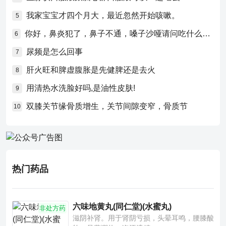
我家宝宝才四个月大，最近忽然开始咳嗽。
5
你好，鼻炎犯了，鼻子不通，嗓子沙哑请问吃什么药比较好？
6
尿频是怎么回事
7
肝火旺和脾虚腹胀是先健脾还是去火
8
用清热水洗脸好吗,是油性皮肤!
9
双膝关节缘骨质增生，关节间隙变窄，骨质节
10
热门药品
六味地黄丸(同仁堂)(水蜜丸)
非处方药
滋阴补肾。用于肾阴亏损，头晕耳鸣，腰膝酸