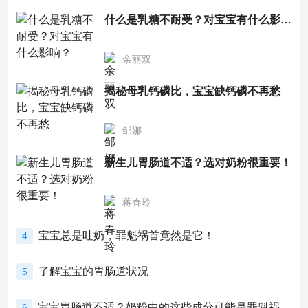
什么是乳糖不耐受？对宝宝有什么影响？
余丽双
揭秘母乳钙磷比，宝宝缺钙磷不再愁
邹娜
新生儿胃肠道不适？选对奶粉很重要！
蒋春玲
宝宝总是吐奶，罪魁祸首竟然是它！
4
了解宝宝的胃肠道状况
5
宝宝胃肠道不适？奶粉中的这些成分可能是罪魁祸首！
6