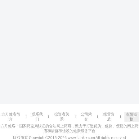
方舟健客简
联系我
投资者关
公司荣
经营资
友情链
介
们
系
誉
质
接
方舟健客－国家药监局认证的合法网上药店，致力于打造优质、低价、便捷的网上药
店和最值得信赖的健康服务平台
版权所有 Copyright©2015-2026 www.jianke.com All rights reserved