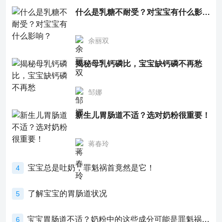
什么是乳糖不耐受？对宝宝有什么影响？
余丽双
揭秘母乳钙磷比，宝宝缺钙磷不再愁
邹娜
新生儿胃肠道不适？选对奶粉很重要！
蒋春玲
宝宝总是吐奶，罪魁祸首竟然是它！
4
了解宝宝的胃肠道状况
5
宝宝胃肠道不适？奶粉中的这些成分可能是罪魁祸首！
6