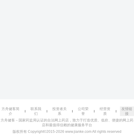
方舟健客简
联系我
投资者关
公司荣
经营资
友情链
介
们
系
誉
质
接
方舟健客－国家药监局认证的合法网上药店，致力于打造优质、低价、便捷的网上药
店和最值得信赖的健康服务平台
版权所有 Copyright©2015-2026 www.jianke.com All rights reserved