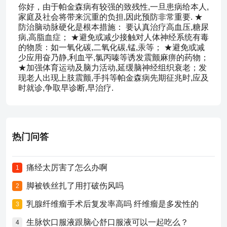
你好，由于帕金森病有较强的致残性,一旦患病给本人,
家庭及社会将带来沉重的负担,因此预防非常重要. ★
防治脑动脉硬化是根本措施： 要认真治疗高血压,糖尿
病,高脂血症； ★避免或减少接触对人体神经系统有毒
的物质：如一氧化碳,二氧化碳,锰,汞等； ★避免或减
少应用奋乃静,利血平,氯丙嗪等诱发震颤麻痹的药物；
★加强体育运动及脑力活动,延缓脑神经组织衰老；发
现老人出现上肢震颤,手抖等帕金森病先期征兆时,应及
时就诊,争取早诊断,早治疗.
热门问答
痛经太厉害了怎么办啊
1
脚被铁丝扎了用打破伤风吗
2
乳腺纤维瘤手术后复发率高吗 纤维瘤是多发性的
3
生脉饮口服液跟脑心舒口服液可以一起吃么？
4