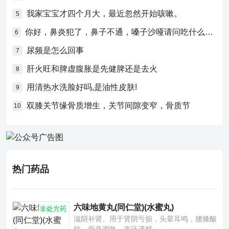
我家宝宝才四个月大，最近忽然开始咳嗽。
5
你好，鼻炎犯了，鼻子不通，嗓子沙哑请问吃什么药比较好？
6
尿频是怎么回事
7
肝火旺和脾虚腹胀是先健脾还是去火
8
用清热水洗脸好吗,是油性皮肤!
9
双膝关节缘骨质增生，关节间隙变窄，骨质节
10
热门药品
六味地黄丸(同仁堂)(水蜜丸)
非处方药
滋阴补肾。用于肾阴亏损，头晕耳鸣，腰膝酸