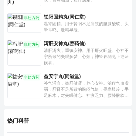
软，骨蒸潮热，盗汗遗精。
锁阳固精丸(同仁堂)
非处方药
温肾固精。用于肾阳不足所致的腰膝酸软、头
晕耳鸣、遗精早泄。
泻肝安神丸(赛药仙)
非处方药
清肝泻火，重镇安神。用于肝火旺盛、心神不
宁所致的失眠多梦、心烦；神经衰弱见上述证
候者。
益安宁丸(同溢堂)
非处方药
补气活血，益肝健肾，养心安神。治疗气血虚
弱，肝肾不足所致的胸闷气短，畏寒肢冷，手
足麻木，对失眠健忘、神疲乏力、腰膝酸软也
有一定疗效。
热门科普