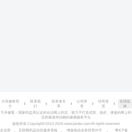
方舟健客简
联系我
投资者关
公司荣
经营资
友情链
介
们
系
誉
质
接
方舟健客－国家药监局认证的合法网上药店，致力于打造优质、低价、便捷的网上药
店和最值得信赖的健康服务平台
版权所有 Copyright©2015-2026 www.jianke.com All rights reserved
企业营
互联网药品信息服务资格
增值电信业务经营许可
粤ICP备