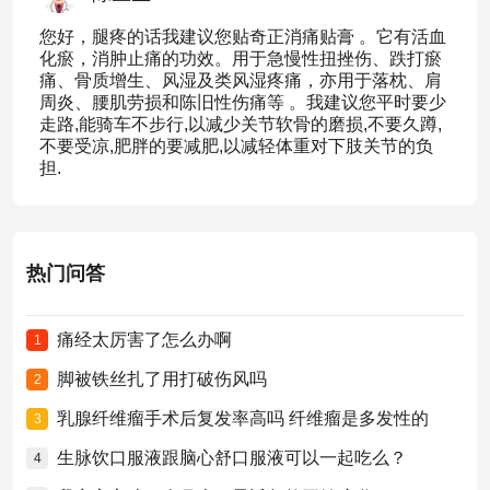
您好，腿疼的话我建议您贴奇正消痛贴膏 。它有活血
化瘀，消肿止痛的功效。用于急慢性扭挫伤、跌打瘀
痛、骨质增生、风湿及类风湿疼痛，亦用于落枕、肩
周炎、腰肌劳损和陈旧性伤痛等 。我建议您平时要少
走路,能骑车不步行,以减少关节软骨的磨损,不要久蹲,
不要受凉,肥胖的要减肥,以减轻体重对下肢关节的负
担.
热门问答
痛经太厉害了怎么办啊
1
脚被铁丝扎了用打破伤风吗
2
乳腺纤维瘤手术后复发率高吗 纤维瘤是多发性的
3
生脉饮口服液跟脑心舒口服液可以一起吃么？
4