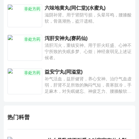
六味地黄丸(同仁堂)(水蜜丸)
非处方药
滋阴补肾。用于肾阴亏损，头晕耳鸣，腰膝酸
软，骨蒸潮热，盗汗遗精。
泻肝安神丸(赛药仙)
非处方药
清肝泻火，重镇安神。用于肝火旺盛、心神不
宁所致的失眠多梦、心烦；神经衰弱见上述证
候者。
益安宁丸(同溢堂)
非处方药
补气活血，益肝健肾，养心安神。治疗气血虚
弱，肝肾不足所致的胸闷气短，畏寒肢冷，手
足麻木，对失眠健忘、神疲乏力、腰膝酸软也
有一定疗效。
热门科普