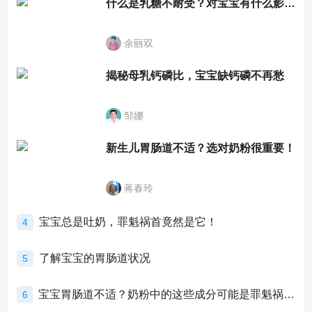
什么是乳糖不耐受？对宝宝有什么影响？
余丽双
揭秘母乳钙磷比，宝宝缺钙磷不再愁
邹娜
新生儿胃肠道不适？选对奶粉很重要！
蒋春玲
宝宝总是吐奶，罪魁祸首竟然是它！
4
了解宝宝的胃肠道状况
5
宝宝胃肠道不适？奶粉中的这些成分可能是罪魁祸首！
6