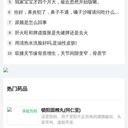
我家宝宝才四个月大，最近忽然开始咳嗽。
5
你好，鼻炎犯了，鼻子不通，嗓子沙哑请问吃什么药比较好？
6
尿频是怎么回事
7
肝火旺和脾虚腹胀是先健脾还是去火
8
用清热水洗脸好吗,是油性皮肤!
9
双膝关节缘骨质增生，关节间隙变窄，骨质节
10
热门药品
锁阳固精丸(同仁堂)
非处方药
温肾固精。用于肾阳不足所致的腰膝酸软、头
晕耳鸣、遗精早泄。