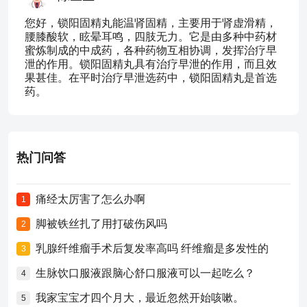
您好，锁阳固精丸能温肾固精，主要用于肾虚滑精，
腰膝酸软，眩晕耳鸣，四肢无力。它是由多种中药材
蜜炼制成的中成药，各种药物互相协调，发挥治疗早
泄的作用。锁阳固精丸具有治疗早泄的作用，而且效
果甚佳。在平时治疗早泄选药中，锁阳固精丸是首选
药。
热门问答
痛经太厉害了怎么办啊
1
脚被铁丝扎了用打破伤风吗
2
乳腺纤维瘤手术后复发率高吗 纤维瘤是多发性的
3
生脉饮口服液跟脑心舒口服液可以一起吃么？
4
我家宝宝才四个月大，最近忽然开始咳嗽。
5