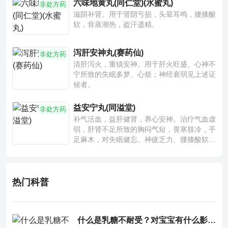
六味地黄丸(同仁堂)(水蜜丸)
非处方药
滋阴补肾。用于肾阴亏损，头晕耳鸣，腰膝酸
软，骨蒸潮热，盗汗遗精。
泻肝安神丸(赛药仙)
非处方药
清肝泻火，重镇安神。用于肝火旺盛、心神不
宁所致的失眠多梦、心烦；神经衰弱见上述证
候者。
益安宁丸(同溢堂)
非处方药
补气活血，益肝健肾，养心安神。治疗气血虚
弱，肝肾不足所致的胸闷气短，畏寒肢冷，手
足麻木，对失眠健忘、神疲乏力、腰膝酸软也
有一定疗效。
热门科普
什么是乳糖不耐受？对宝宝有什么影响？