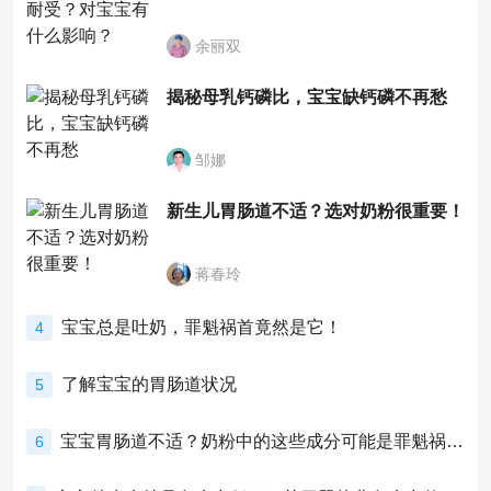
余丽双
揭秘母乳钙磷比，宝宝缺钙磷不再愁
邹娜
新生儿胃肠道不适？选对奶粉很重要！
蒋春玲
宝宝总是吐奶，罪魁祸首竟然是它！
4
了解宝宝的胃肠道状况
5
宝宝胃肠道不适？奶粉中的这些成分可能是罪魁祸首！
6