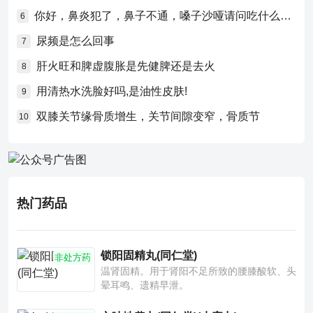
你好，鼻炎犯了，鼻子不通，嗓子沙哑请问吃什么药比较好？
6
尿频是怎么回事
7
肝火旺和脾虚腹胀是先健脾还是去火
8
用清热水洗脸好吗,是油性皮肤!
9
双膝关节缘骨质增生，关节间隙变窄，骨质节
10
热门药品
锁阳固精丸(同仁堂)
非处方药
温肾固精。用于肾阳不足所致的腰膝酸软、头
晕耳鸣、遗精早泄。