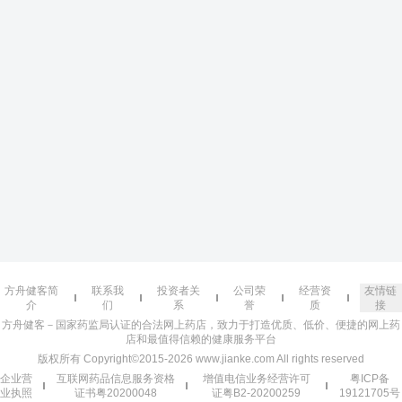
方舟健客简
联系我
投资者关
公司荣
经营资
友情链
介
们
系
誉
质
接
方舟健客－国家药监局认证的合法网上药店，致力于打造优质、低价、便捷的网上药
店和最值得信赖的健康服务平台
版权所有 Copyright©2015-2026 www.jianke.com All rights reserved
企业营
互联网药品信息服务资格
增值电信业务经营许可
粤ICP备
业执照
证书粤20200048
证粤B2-20200259
19121705号