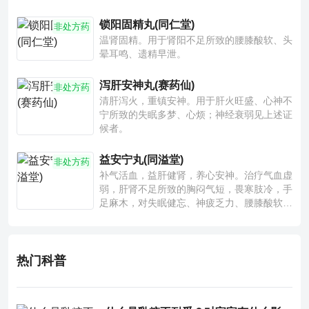
锁阳固精丸(同仁堂)
非处方药
温肾固精。用于肾阳不足所致的腰膝酸软、头
晕耳鸣、遗精早泄。
泻肝安神丸(赛药仙)
非处方药
清肝泻火，重镇安神。用于肝火旺盛、心神不
宁所致的失眠多梦、心烦；神经衰弱见上述证
候者。
益安宁丸(同溢堂)
非处方药
补气活血，益肝健肾，养心安神。治疗气血虚
弱，肝肾不足所致的胸闷气短，畏寒肢冷，手
足麻木，对失眠健忘、神疲乏力、腰膝酸软也
有一定疗效。
热门科普