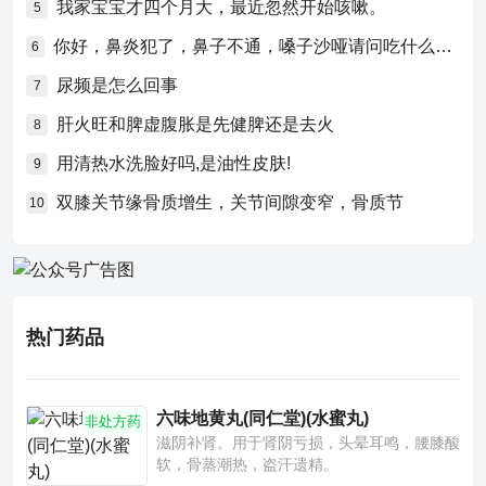
我家宝宝才四个月大，最近忽然开始咳嗽。
5
你好，鼻炎犯了，鼻子不通，嗓子沙哑请问吃什么药比较好？
6
尿频是怎么回事
7
肝火旺和脾虚腹胀是先健脾还是去火
8
用清热水洗脸好吗,是油性皮肤!
9
双膝关节缘骨质增生，关节间隙变窄，骨质节
10
热门药品
六味地黄丸(同仁堂)(水蜜丸)
非处方药
滋阴补肾。用于肾阴亏损，头晕耳鸣，腰膝酸
软，骨蒸潮热，盗汗遗精。