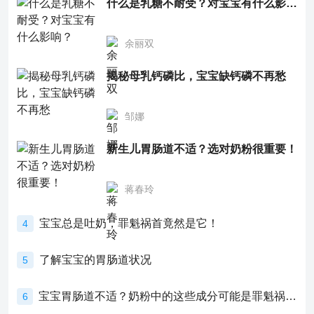
什么是乳糖不耐受？对宝宝有什么影响？
余丽双
揭秘母乳钙磷比，宝宝缺钙磷不再愁
邹娜
新生儿胃肠道不适？选对奶粉很重要！
蒋春玲
宝宝总是吐奶，罪魁祸首竟然是它！
4
了解宝宝的胃肠道状况
5
宝宝胃肠道不适？奶粉中的这些成分可能是罪魁祸首！
6