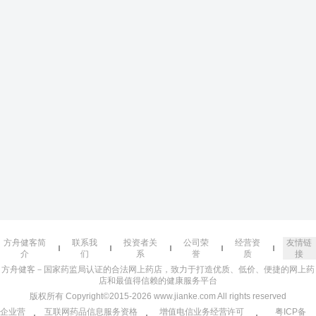
方舟健客简
联系我
投资者关
公司荣
经营资
友情链
介
们
系
誉
质
接
方舟健客－国家药监局认证的合法网上药店，致力于打造优质、低价、便捷的网上药
店和最值得信赖的健康服务平台
版权所有 Copyright©2015-2026 www.jianke.com All rights reserved
企业营
互联网药品信息服务资格
增值电信业务经营许可
粤ICP备