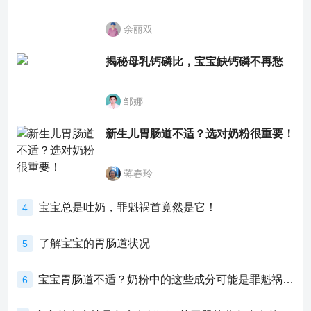
余丽双
揭秘母乳钙磷比，宝宝缺钙磷不再愁
邹娜
新生儿胃肠道不适？选对奶粉很重要！
蒋春玲
宝宝总是吐奶，罪魁祸首竟然是它！
4
了解宝宝的胃肠道状况
5
宝宝胃肠道不适？奶粉中的这些成分可能是罪魁祸首！
6