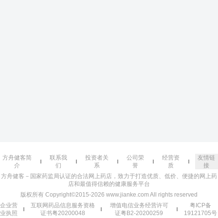
方舟健客简
联系我
投资者关
公司荣
经营资
友情链
介
们
系
誉
质
接
方舟健客－国家药监局认证的合法网上药店，致力于打造优质、低价、便捷的网上药
店和最值得信赖的健康服务平台
版权所有 Copyright©2015-2026 www.jianke.com All rights reserved
企业营
互联网药品信息服务资格
增值电信业务经营许可
粤ICP备
业执照
证书粤20200048
证粤B2-20200259
19121705号