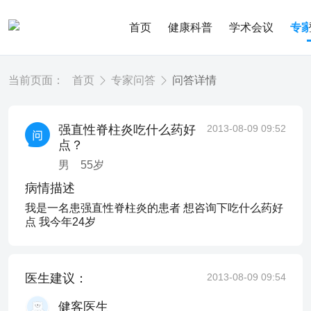
首页
健康科普
学术会议
专
当前页面：
首页
专家问答
问答详情
强直性脊柱炎吃什么药好
2013-08-09 09:52
点？
男
55
岁
病情描述
我是一名患强直性脊柱炎的患者 想咨询下吃什么药好
点 我今年24岁
医生建议：
2013-08-09 09:54
健客医生