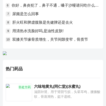
你好，鼻炎犯了，鼻子不通，嗓子沙哑请问吃什么药比较好？
6
尿频是怎么回事
7
肝火旺和脾虚腹胀是先健脾还是去火
8
用清热水洗脸好吗,是油性皮肤!
9
双膝关节缘骨质增生，关节间隙变窄，骨质节
10
热门药品
六味地黄丸(同仁堂)(水蜜丸)
非处方药
滋阴补肾。用于肾阴亏损，头晕耳鸣，腰膝酸
软，骨蒸潮热，盗汗遗精。