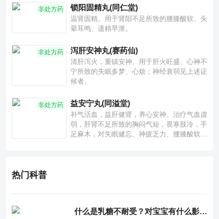
锁阳固精丸(同仁堂)
非处方药
温肾固精。用于肾阳不足所致的腰膝酸软、头
晕耳鸣、遗精早泄。
泻肝安神丸(赛药仙)
非处方药
清肝泻火，重镇安神。用于肝火旺盛、心神不
宁所致的失眠多梦、心烦；神经衰弱见上述证
候者。
益安宁丸(同溢堂)
非处方药
补气活血，益肝健肾，养心安神。治疗气血虚
弱，肝肾不足所致的胸闷气短，畏寒肢冷，手
足麻木，对失眠健忘、神疲乏力、腰膝酸软也
有一定疗效。
热门科普
什么是乳糖不耐受？对宝宝有什么影响？