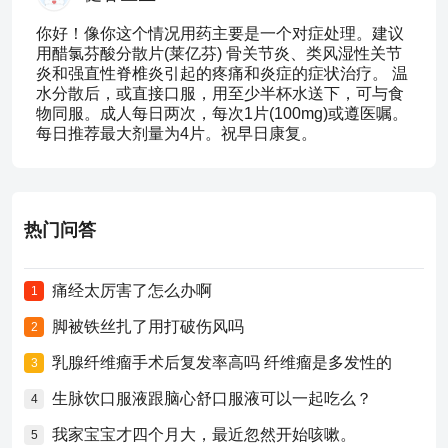
你好！像你这个情况用药主要是一个对症处理。建议
用醋氯芬酸分散片(莱亿芬) 骨关节炎、类风湿性关节
炎和强直性脊椎炎引起的疼痛和炎症的症状治疗。 温
水分散后，或直接口服，用至少半杯水送下，可与食
物同服。成人每日两次，每次1片(100mg)或遵医嘱。
每日推荐最大剂量为4片。祝早日康复。
热门问答
痛经太厉害了怎么办啊
1
脚被铁丝扎了用打破伤风吗
2
乳腺纤维瘤手术后复发率高吗 纤维瘤是多发性的
3
生脉饮口服液跟脑心舒口服液可以一起吃么？
4
我家宝宝才四个月大，最近忽然开始咳嗽。
5