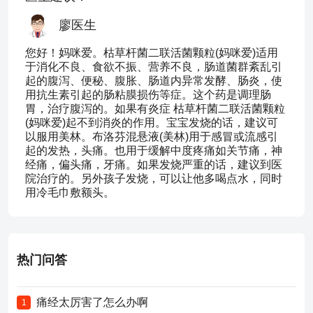
廖医生
您好！妈咪爱。枯草杆菌二联活菌颗粒(妈咪爱)适用
于消化不良、食欲不振、营养不良，肠道菌群紊乱引
起的腹泻、便秘、腹胀、肠道内异常发酵、肠炎，使
用抗生素引起的肠粘膜损伤等症。这个药是调理肠
胃，治疗腹泻的。如果有炎症 枯草杆菌二联活菌颗粒
(妈咪爱)起不到消炎的作用。宝宝发烧的话，建议可
以服用美林。布洛芬混悬液(美林)用于感冒或流感引
起的发热，头痛。也用于缓解中度疼痛如关节痛，神
经痛，偏头痛，牙痛。如果发烧严重的话，建议到医
院治疗的。另外孩子发烧，可以让他多喝点水，同时
用冷毛巾敷额头。
热门问答
痛经太厉害了怎么办啊
1