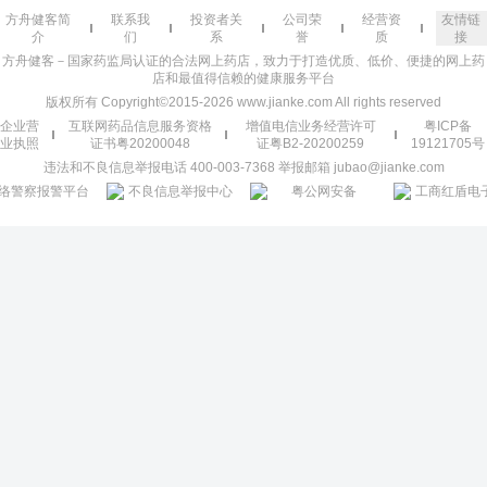
方舟健客简
联系我
投资者关
公司荣
经营资
友情链
介
们
系
誉
质
接
方舟健客－国家药监局认证的合法网上药店，致力于打造优质、低价、便捷的网上药
店和最值得信赖的健康服务平台
版权所有 Copyright©2015-2026 www.jianke.com All rights reserved
企业营
互联网药品信息服务资格
增值电信业务经营许可
粤ICP备
业执照
证书粤20200048
证粤B2-20200259
19121705号
违法和不良信息举报电话 400-003-7368 举报邮箱 jubao@jianke.com