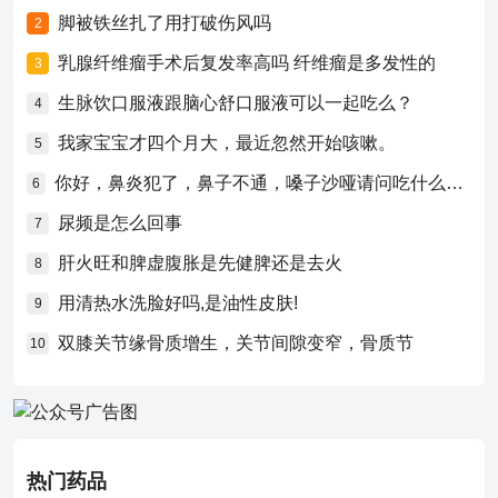
脚被铁丝扎了用打破伤风吗
2
乳腺纤维瘤手术后复发率高吗 纤维瘤是多发性的
3
生脉饮口服液跟脑心舒口服液可以一起吃么？
4
我家宝宝才四个月大，最近忽然开始咳嗽。
5
你好，鼻炎犯了，鼻子不通，嗓子沙哑请问吃什么药比较好？
6
尿频是怎么回事
7
肝火旺和脾虚腹胀是先健脾还是去火
8
用清热水洗脸好吗,是油性皮肤!
9
双膝关节缘骨质增生，关节间隙变窄，骨质节
10
热门药品