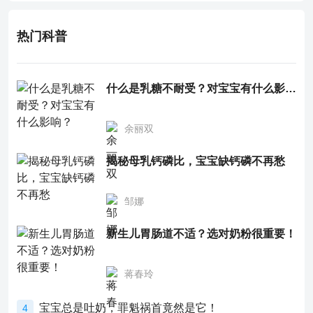
热门科普
什么是乳糖不耐受？对宝宝有什么影响？
余丽双
揭秘母乳钙磷比，宝宝缺钙磷不再愁
邹娜
新生儿胃肠道不适？选对奶粉很重要！
蒋春玲
宝宝总是吐奶，罪魁祸首竟然是它！
4