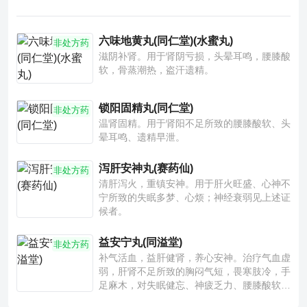
六味地黄丸(同仁堂)(水蜜丸)
非处方药
滋阴补肾。用于肾阴亏损，头晕耳鸣，腰膝酸
软，骨蒸潮热，盗汗遗精。
锁阳固精丸(同仁堂)
非处方药
温肾固精。用于肾阳不足所致的腰膝酸软、头
晕耳鸣、遗精早泄。
泻肝安神丸(赛药仙)
非处方药
清肝泻火，重镇安神。用于肝火旺盛、心神不
宁所致的失眠多梦、心烦；神经衰弱见上述证
候者。
益安宁丸(同溢堂)
非处方药
补气活血，益肝健肾，养心安神。治疗气血虚
弱，肝肾不足所致的胸闷气短，畏寒肢冷，手
足麻木，对失眠健忘、神疲乏力、腰膝酸软也
有一定疗效。