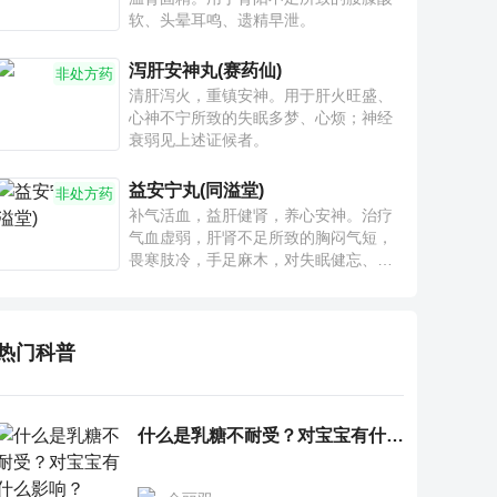
软、头晕耳鸣、遗精早泄。
泻肝安神丸(赛药仙)
非处方药
清肝泻火，重镇安神。用于肝火旺盛、
心神不宁所致的失眠多梦、心烦；神经
衰弱见上述证候者。
益安宁丸(同溢堂)
非处方药
补气活血，益肝健肾，养心安神。治疗
气血虚弱，肝肾不足所致的胸闷气短，
畏寒肢冷，手足麻木，对失眠健忘、神
疲乏力、腰膝酸软也有一定疗效。
热门科普
什么是乳糖不耐受？对宝宝有什么影响？