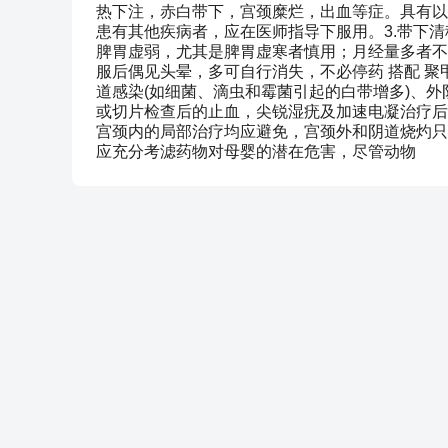
热下注，赤白带下，宫颈糜烂，出血等症。具有以下
患有其他疾病者，应在医师指导下服用。3.带下清
脾胃虚弱，尤其是脾胃虚寒者慎用；月经量多者不宜
服后偶见头晕，多可自行消失，不必停药 搭配 聚
道感染(如细菌、滴虫和霉菌引起的白带增多)、
或切片检查后的止血，尖锐湿疣及加速电凝治疗后
宫颈内的局部治疗均应避免，宫颈外和阴道烧灼只
应充分考滤药物对母婴的潜在危害，尽管动物