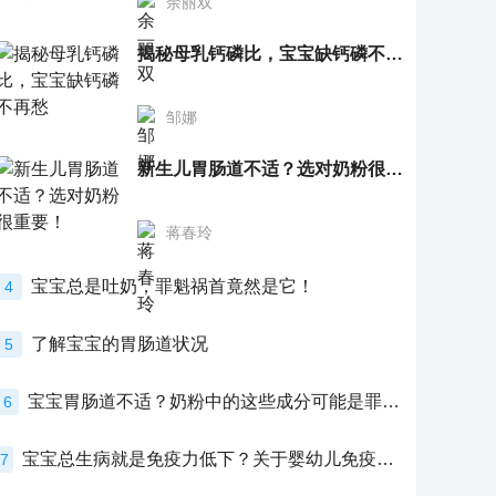
余丽双
揭秘母乳钙磷比，宝宝缺钙磷不再愁
邹娜
新生儿胃肠道不适？选对奶粉很重要！
蒋春玲
宝宝总是吐奶，罪魁祸首竟然是它！
4
了解宝宝的胃肠道状况
5
宝宝胃肠道不适？奶粉中的这些成分可能是罪魁祸首！
6
宝宝总生病就是免疫力低下？关于婴幼儿免疫力的真相，家长必须了解！
7