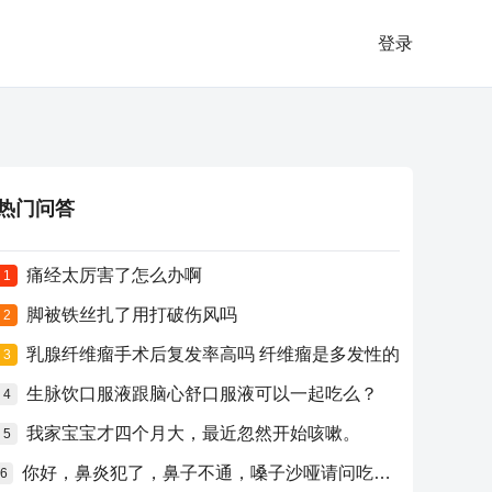
登录
热门问答
痛经太厉害了怎么办啊
1
脚被铁丝扎了用打破伤风吗
2
乳腺纤维瘤手术后复发率高吗 纤维瘤是多发性的
3
生脉饮口服液跟脑心舒口服液可以一起吃么？
4
我家宝宝才四个月大，最近忽然开始咳嗽。
5
你好，鼻炎犯了，鼻子不通，嗓子沙哑请问吃什么药比较好？
6