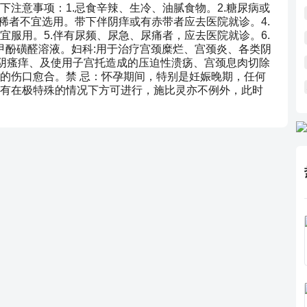
注意事项：1.忌食辛辣、生冷、油腻食物。2.糖尿病或
稀者不宜选用。带下伴阴痒或有赤带者应去医院就诊。4.
服用。5.伴有尿频、尿急、尿痛者，应去医院就诊。6.
甲酚磺醛溶液。妇科:用于治疗宫颈糜烂、宫颈炎、各类阴
外阴瘙痒、及使用子宫托造成的压迫性溃疡、宫颈息肉切除
的伤口愈合。禁 忌：怀孕期间，特别是妊娠晚期，任何
有在极特殊的情况下方可进行，施比灵亦不例外，此时