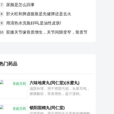
尿频是怎么回事
7
肝火旺和脾虚腹胀是先健脾还是去火
8
用清热水洗脸好吗,是油性皮肤!
9
双膝关节缘骨质增生，关节间隙变窄，骨质节
10
热门药品
六味地黄丸(同仁堂)(水蜜丸)
非处方药
滋阴补肾。用于肾阴亏损，头晕耳鸣，
腰膝酸软，骨蒸潮热，盗汗遗精。
锁阳固精丸(同仁堂)
非处方药
温肾固精。用于肾阳不足所致的腰膝酸