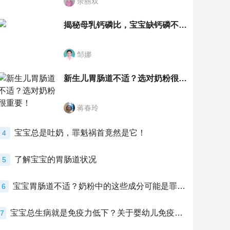
余丽双
揭秘母乳钙磷比，宝宝缺钙磷不再愁
邹娜
新生儿胃肠道不适？选对奶粉很重要！
蒋春玲
宝宝总是吐奶，罪魁祸首竟然是它！
4
了解宝宝的胃肠道状况
5
宝宝胃肠道不适？奶粉中的这些成分可能是罪魁祸首！
6
宝宝总生病就是免疫力低下？关于婴幼儿免疫力的真相，家长必须了解！
7