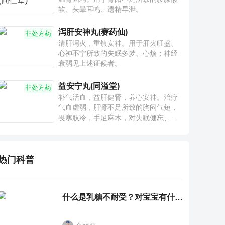
软、头晕耳鸣、遗精早泄。
泻肝安神丸(赛药仙)
非处方药
清肝泻火，重镇安神。用于肝火旺盛、
心神不宁所致的失眠多梦、心烦；神经
衰弱见上述证候者。
益安宁丸(同溢堂)
非处方药
补气活血，益肝健肾，养心安神。治疗
气血虚弱，肝肾不足所致的胸闷气短，
畏寒肢冷，手足麻木，对失眠健忘、神
疲乏力、腰膝酸软也有一定疗效。
热门科普
什么是乳糖不耐受？对宝宝有什么影响？