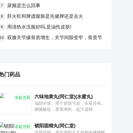
尿频是怎么回事
7
肝火旺和脾虚腹胀是先健脾还是去火
8
用清热水洗脸好吗,是油性皮肤!
9
双膝关节缘骨质增生，关节间隙变窄，骨质节
10
热门药品
六味地黄丸(同仁堂)(水蜜丸)
非处方药
滋阴补肾。用于肾阴亏损，头晕耳鸣，
腰膝酸软，骨蒸潮热，盗汗遗精。
锁阳固精丸(同仁堂)
非处方药
温肾固精。用于肾阳不足所致的腰膝酸