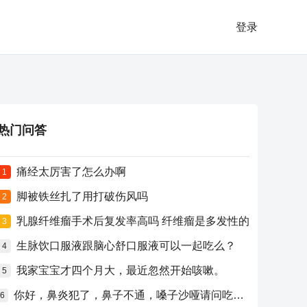
登录
热门问答
痛经太厉害了怎么办啊
1
脚被铁丝扎了用打破伤风吗
2
乳腺纤维瘤手术后复发率高吗 纤维瘤是多发性的
3
生脉饮口服液跟脑心舒口服液可以一起吃么？
4
我家宝宝才四个月大，最近忽然开始咳嗽。
5
你好，鼻炎犯了，鼻子不通，嗓子沙哑请问吃什么药比较好？
6