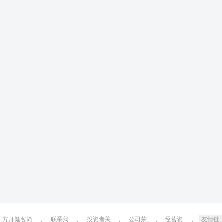
方舟健客简
联系我
投资者关
公司荣
经营资
友情链