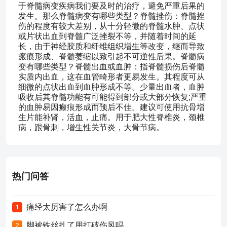
于脊髓病变疾病我们要及时的治疗，避免严重后果的
发生。那么脊髓病变有哪些类型？脊髓挫伤：脊髓挫
伤的程度有较大差别，从十分轻微的脊髓水肿、点状
或片状出血到脊髓广泛挫裂不等，并随着时间的延
长，由于神经胶质和纤维组织增生等改变，继而导致
瘢痕形成、脊髓萎缩以致引起不可逆性后果。脊髓病
变有哪些类型？脊髓出血或血肿：指脊髓损伤后脊髓
实质内出血，这在血管畸形者更易发生。其程度可从
细微的点状出血到血肿形成不等。少量出血者，血肿
吸收后其脊髓功能有可能得到部分或大部分恢复;严重
的血肿易因瘢痕形成而预后不佳。建议可使用抗骨增
生片能补肾，活血，止痛。用于肥大性脊椎炎，颈椎
病，跟骨刺，增生性关节炎，大骨节病。
热门问答
痛经太厉害了怎么办啊
1
脚被铁丝扎了用打破伤风吗
2