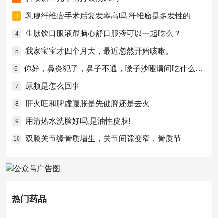
乳腺纤维瘤手术后复发率高吗 纤维瘤是多发性的
3
生脉饮口服液跟脑心舒口服液可以一起吃么？
4
我家宝宝才四个月大，最近忽然开始咳嗽。
5
你好，鼻炎犯了，鼻子不通，嗓子沙哑请问吃什么药比较好？
6
尿频是怎么回事
7
肝火旺和脾虚腹胀是先健脾还是去火
8
用清热水洗脸好吗,是油性皮肤!
9
双膝关节缘骨质增生，关节间隙变窄，骨质节
10
热门药品