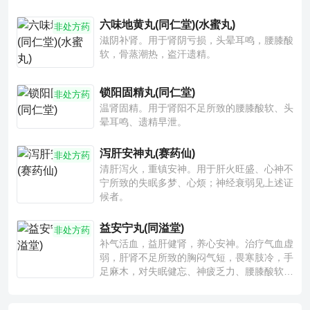
六味地黄丸(同仁堂)(水蜜丸)
非处方药
滋阴补肾。用于肾阴亏损，头晕耳鸣，腰膝酸
软，骨蒸潮热，盗汗遗精。
锁阳固精丸(同仁堂)
非处方药
温肾固精。用于肾阳不足所致的腰膝酸软、头
晕耳鸣、遗精早泄。
泻肝安神丸(赛药仙)
非处方药
清肝泻火，重镇安神。用于肝火旺盛、心神不
宁所致的失眠多梦、心烦；神经衰弱见上述证
候者。
益安宁丸(同溢堂)
非处方药
补气活血，益肝健肾，养心安神。治疗气血虚
弱，肝肾不足所致的胸闷气短，畏寒肢冷，手
足麻木，对失眠健忘、神疲乏力、腰膝酸软也
有一定疗效。