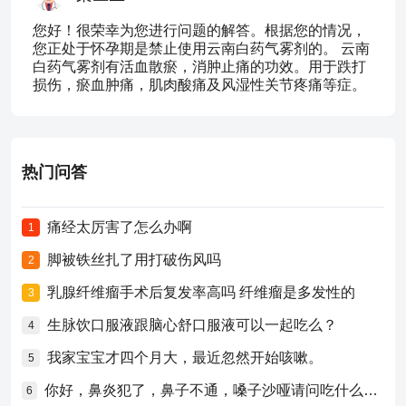
您好！很荣幸为您进行问题的解答。根据您的情况，
您正处于怀孕期是禁止使用云南白药气雾剂的。 云南
白药气雾剂有活血散瘀，消肿止痛的功效。用于跌打
损伤，瘀血肿痛，肌肉酸痛及风湿性关节疼痛等症。
热门问答
痛经太厉害了怎么办啊
1
脚被铁丝扎了用打破伤风吗
2
乳腺纤维瘤手术后复发率高吗 纤维瘤是多发性的
3
生脉饮口服液跟脑心舒口服液可以一起吃么？
4
我家宝宝才四个月大，最近忽然开始咳嗽。
5
你好，鼻炎犯了，鼻子不通，嗓子沙哑请问吃什么药比较好？
6