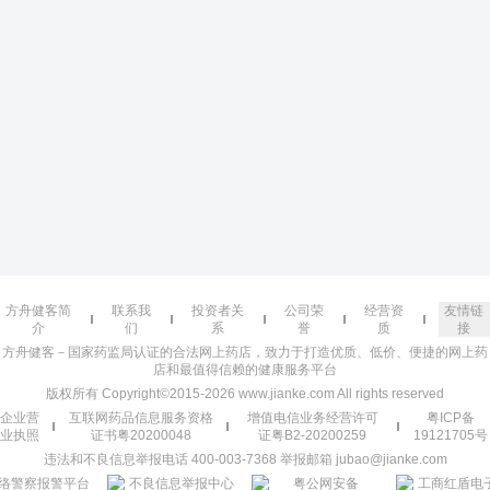
方舟健客简
联系我
投资者关
公司荣
经营资
友情链
介
们
系
誉
质
接
方舟健客－国家药监局认证的合法网上药店，致力于打造优质、低价、便捷的网上药
店和最值得信赖的健康服务平台
版权所有 Copyright©2015-2026 www.jianke.com All rights reserved
企业营
互联网药品信息服务资格
增值电信业务经营许可
粤ICP备
业执照
证书粤20200048
证粤B2-20200259
19121705号
违法和不良信息举报电话 400-003-7368 举报邮箱 jubao@jianke.com