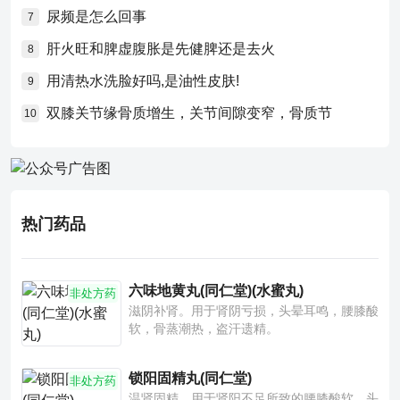
尿频是怎么回事
7
肝火旺和脾虚腹胀是先健脾还是去火
8
用清热水洗脸好吗,是油性皮肤!
9
双膝关节缘骨质增生，关节间隙变窄，骨质节
10
热门药品
六味地黄丸(同仁堂)(水蜜丸)
非处方药
滋阴补肾。用于肾阴亏损，头晕耳鸣，腰膝酸
软，骨蒸潮热，盗汗遗精。
锁阳固精丸(同仁堂)
非处方药
温肾固精。用于肾阳不足所致的腰膝酸软、头