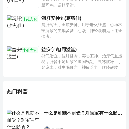
晕耳鸣、遗精早泄。
泻肝安神丸(赛药仙)
非处方药
清肝泻火，重镇安神。用于肝火旺盛、心神不
宁所致的失眠多梦、心烦；神经衰弱见上述证
候者。
益安宁丸(同溢堂)
非处方药
补气活血，益肝健肾，养心安神。治疗气血虚
弱，肝肾不足所致的胸闷气短，畏寒肢冷，手
足麻木，对失眠健忘、神疲乏力、腰膝酸软也
有一定疗效。
热门科普
什么是乳糖不耐受？对宝宝有什么影响？