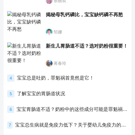
余丽双
揭秘母乳钙磷比，宝宝缺钙磷不再愁
邹娜
新生儿胃肠道不适？选对奶粉很重要！
蒋春玲
宝宝总是吐奶，罪魁祸首竟然是它！
4
了解宝宝的胃肠道状况
5
宝宝胃肠道不适？奶粉中的这些成分可能是罪魁祸首！
6
宝宝总生病就是免疫力低下？关于婴幼儿免疫力的真相，家长必须了解！
7