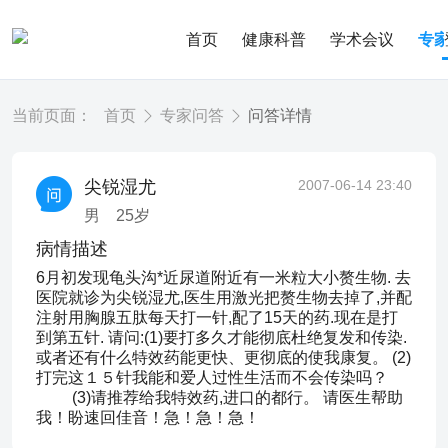
首页
健康科普
学术会议
专
当前页面：
首页
专家问答
问答详情
尖锐湿尤
2007-06-14 23:40
男
25
岁
病情描述
6月初发现龟头沟*近尿道附近有一米粒大小赘生物. 去
医院就诊为尖锐湿尤,医生用激光把赘生物去掉了,并配
注射用胸腺五肽每天打一针,配了15天的药.现在是打
到第五针. 请问:(1)要打多久才能彻底杜绝复发和传染.
或者还有什么特效药能更快、更彻底的使我康复。 (2)
打完这１５针我能和爱人过性生活而不会传染吗？
(3)请推荐给我特效药,进口的都行。 请医生帮助
我！盼速回佳音！急！急！急！