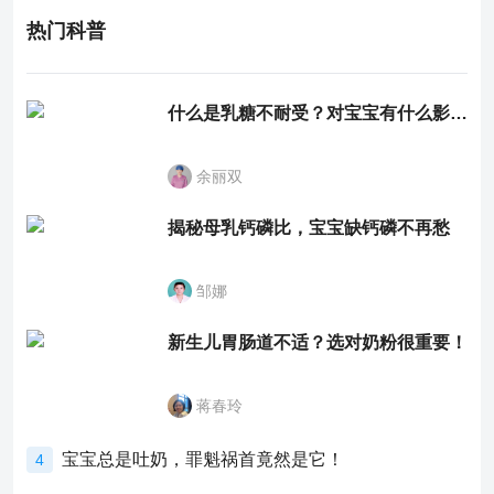
热门科普
什么是乳糖不耐受？对宝宝有什么影响？
余丽双
揭秘母乳钙磷比，宝宝缺钙磷不再愁
邹娜
新生儿胃肠道不适？选对奶粉很重要！
蒋春玲
宝宝总是吐奶，罪魁祸首竟然是它！
4