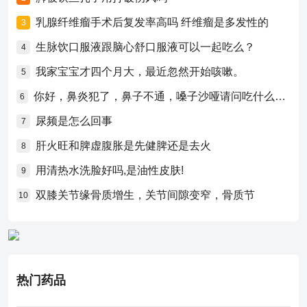
乳腺纤维瘤手术后复发率高吗 纤维瘤是多发性的
3
生脉饮口服液跟脑心舒口服液可以一起吃么？
4
我家宝宝才四个月大，最近忽然开始咳嗽。
5
你好，鼻炎犯了，鼻子不通，嗓子沙哑请问吃什么药比较好？
6
尿频是怎么回事
7
肝火旺和脾虚腹胀是先健脾还是去火
8
用清热水洗脸好吗,是油性皮肤!
9
双膝关节缘骨质增生，关节间隙变窄，骨质节
10
热门药品