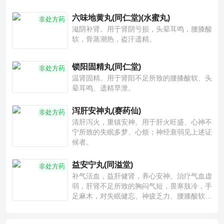
六味地黄丸(同仁堂)(水蜜丸)
非处方药
滋阴补肾。用于肾阴亏损，头晕耳鸣，腰膝酸
软，骨蒸潮热，盗汗遗精。
锁阳固精丸(同仁堂)
非处方药
温肾固精。用于肾阳不足所致的腰膝酸软、头
晕耳鸣、遗精早泄。
泻肝安神丸(赛药仙)
非处方药
清肝泻火，重镇安神。用于肝火旺盛、心神不
宁所致的失眠多梦、心烦；神经衰弱见上述证
候者。
益安宁丸(同溢堂)
非处方药
补气活血，益肝健肾，养心安神。治疗气血虚
弱，肝肾不足所致的胸闷气短，畏寒肢冷，手
足麻木，对失眠健忘、神疲乏力、腰膝酸软也
有一定疗效。