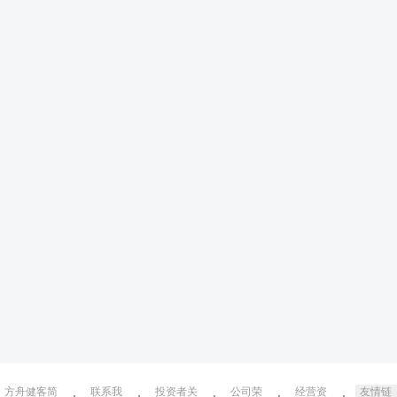
方舟健客简
联系我
投资者关
公司荣
经营资
友情链