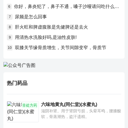
你好，鼻炎犯了，鼻子不通，嗓子沙哑请问吃什么药比较好？
6
尿频是怎么回事
7
肝火旺和脾虚腹胀是先健脾还是去火
8
用清热水洗脸好吗,是油性皮肤!
9
双膝关节缘骨质增生，关节间隙变窄，骨质节
10
热门药品
六味地黄丸(同仁堂)(水蜜丸)
非处方药
滋阴补肾。用于肾阴亏损，头晕耳鸣，腰膝酸
软，骨蒸潮热，盗汗遗精。