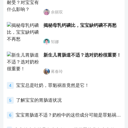
余丽双
揭秘母乳钙磷比，宝宝缺钙磷不再愁
邹娜
新生儿胃肠道不适？选对奶粉很重要！
蒋春玲
宝宝总是吐奶，罪魁祸首竟然是它！
4
了解宝宝的胃肠道状况
5
宝宝胃肠道不适？奶粉中的这些成分可能是罪魁祸首！
6