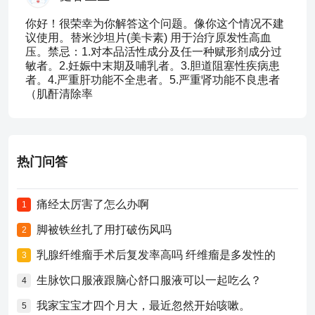
你好！很荣幸为你解答这个问题。像你这个情况不建
议使用。替米沙坦片(美卡素) 用于治疗原发性高血
压。禁忌：1.对本品活性成分及任一种赋形剂成分过
敏者。2.妊娠中末期及哺乳者。3.胆道阻塞性疾病患
者。4.严重肝功能不全患者。5.严重肾功能不良患者
（肌酐清除率
热门问答
痛经太厉害了怎么办啊
1
脚被铁丝扎了用打破伤风吗
2
乳腺纤维瘤手术后复发率高吗 纤维瘤是多发性的
3
生脉饮口服液跟脑心舒口服液可以一起吃么？
4
我家宝宝才四个月大，最近忽然开始咳嗽。
5