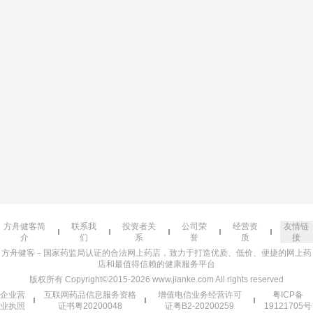
方舟健客简
联系我
投资者关
公司荣
经营资
友情链
介
们
系
誉
质
接
方舟健客－国家药监局认证的合法网上药店，致力于打造优质、低价、便捷的网上药
店和最值得信赖的健康服务平台
版权所有 Copyright©2015-2026 www.jianke.com All rights reserved
企业营
互联网药品信息服务资格
增值电信业务经营许可
粤ICP备
业执照
证书粤20200048
证粤B2-20200259
19121705号