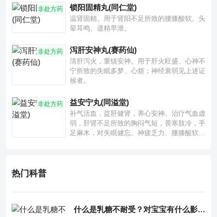
锁阳固精丸(同仁堂)
非处方药
温肾固精。用于肾阳不足所致的腰膝酸软、头
晕耳鸣、遗精早泄。
泻肝安神丸(赛药仙)
非处方药
清肝泻火，重镇安神。用于肝火旺盛、心神不
宁所致的失眠多梦、心烦；神经衰弱见上述证
候者。
益安宁丸(同溢堂)
非处方药
补气活血，益肝健肾，养心安神。治疗气血虚
弱，肝肾不足所致的胸闷气短，畏寒肢冷，手
足麻木，对失眠健忘、神疲乏力、腰膝酸软也
有一定疗效。
热门科普
什么是乳糖不耐受？对宝宝有什么影响？